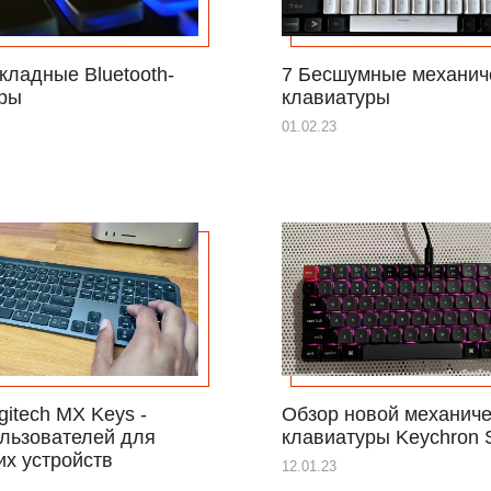
кладные Bluetooth-
7 Бесшумные механич
ры
клавиатуры
01.02.23
gitech MX Keys -
Обзор новой механич
льзователей для
клавиатуры Keychron 
их устройств
12.01.23