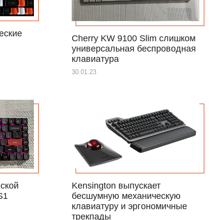
еские
Cherry KW 9100 Slim cлишком
универсальная беспроводная
клавиатура
30.01.23
еской
Kensington выпускает
S1
бесшумную механическую
клавиатуру и эргономичные
трекпады