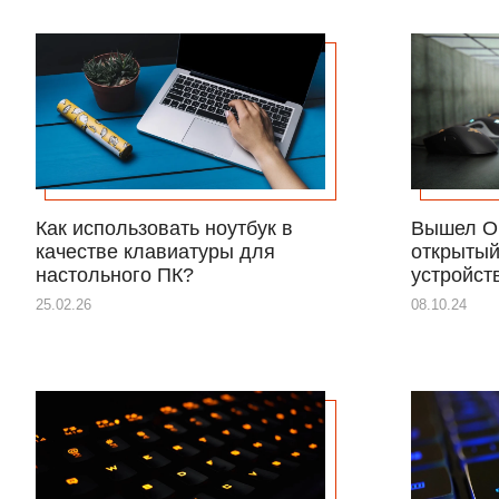
Как использовать ноутбук в
Вышел Op
качестве клавиатуры для
открытый
настольного ПК?
устройст
25.02.26
08.10.24