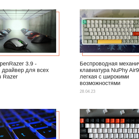
enRazer 3.9 -
Беспроводная механи
 драйвер для всех
клавиатура NuPhy Air9
в Razer
легкая с широкими
возможностями
28.04.23