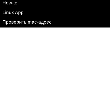
How-to
Linux App
Проверить mac-адрес
Зачем этот сайт?
Политика
Наша команда
Список всех уязвимостей
Операционные системы
2009 - 2026