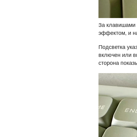
За клавишами
эффектом, и н
Подсветка ука
включен или 
сторона показ