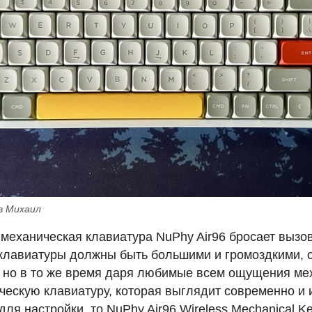
в Михаил
механическая клавиатура NuPhy Air96 бросает вызов
клавиатуры должны быть большими и громоздкими, 
, но в то же время даря любимые всем ощущения ме
ческую клавиатуру, которая выглядит современно и
ля настройки, то NuPhy Air96 Wireless Mechanical Ke