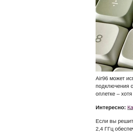
Air96 может и
подключения 
оплетке – хот
Интересно:
Ка
Если вы решит
2,4 ГГц обесп