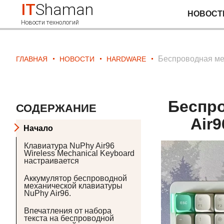
IT
Shaman
НОВОСТ
Новости технологий
Беспроводная ме
ГЛАВНАЯ
НОВОСТИ
HARDWARE
Беспро
СОДЕРЖАНИЕ
Air
Начало
Клавиатура NuPhy Air96
Wireless Mechanical Keyboard
настраивается
Аккумулятор беспроводной
механической клавиатуры
NuPhy Air96.
Впечатления от набора
текста на беспроводной