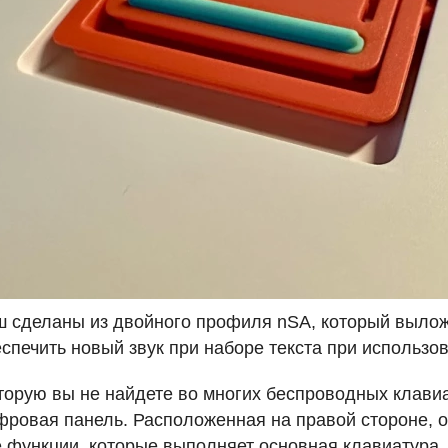
 сделаны из двойного профиля nSA, который вылож
еспечить новый звук при наборе текста при использов
торую вы не найдете во многих беспроводных клавиа
фровая панель. Расположенная на правой стороне, он
е функции, которые выполняет основная клавиатура