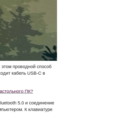
и этом проводной способ
ходит кабель
USB
-C в
настольного ПК?
uetooth 5.0 и соединение
мпьютером. К клавиатуре