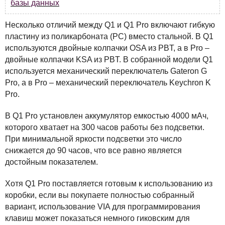
базы данных
Несколько отличий между Q1 и Q1 Pro включают гибкую
пластину из поликарбоната (PC) вместо стальной. В Q1
используются двойные колпачки
OSA
из
PBT
, а в Pro –
двойные колпачки
KSA
из
PBT
. В собранной модели Q1
используется механический переключатель Gateron G
Pro, а в Pro – механический переключатель Keychron K
Pro.
В Q1 Pro установлен аккумулятор емкостью 4000 мАч,
которого хватает на 300 часов работы без подсветки.
При минимальной яркости подсветки это число
снижается до 90 часов, что все равно является
достойным показателем.
Хотя Q1 Pro поставляется готовым к использованию из
коробки, если вы покупаете полностью собранный
вариант, использование
VIA
для программирования
клавиш может показаться немного гиковским для