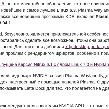
2.8
, но это масштабное обновление, которое приноси
к новейшее и самое лучшее
Linux 6.3
, Plasma Waylan
также все новейшие программы
KDE
, включая
Plasma
3.04.1
.
d, безусловно, является привлекательной особенност
постарались сделать все возможное, чтобы она рабо
я всех. Для этого они добавили
xdg-desktop-portal-g
я проблем с рендерингом шрифтов, особенно в пр
пущена версия Nitrux 6.1 с ядром Linux 7.0 и Hyprlan
елей видеокарт
NVIDIA
, сессия Plasma Wayland буде
док, настроенный с помощью панелей Plasma. С дру
показывать Latte Dock для тех, кто полагается на д
 рекомендуют пользователям
NVIDIA
GPU
, которые с