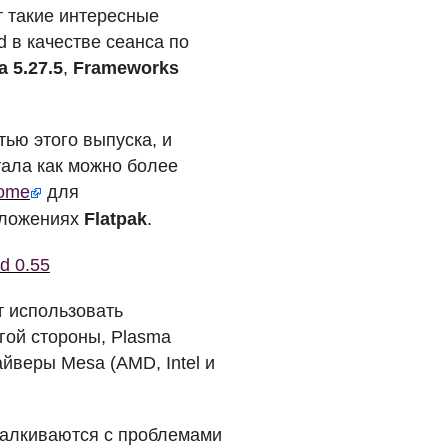
т такие интересные
d в качестве сеанса по
 5.27.5
,
Frameworks
ью этого выпуска, и
тала как можно более
nome
для
иложениях
Flatpak
.
d 0.55
т использовать
гой стороны, Plasma
райверы Mesa (
AMD
, Intel и
талкиваются с проблемами