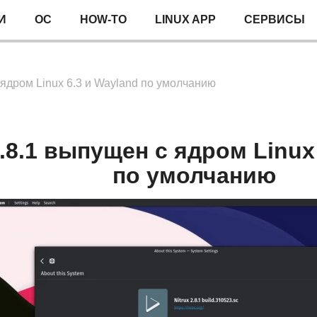
И
ОС
HOW-TO
LINUX APP
СЕРВИСЫ
с ядром Linux 6.3 и Wayland по умолчанию
2.8.1 выпущен с ядром Linux
по умолчанию