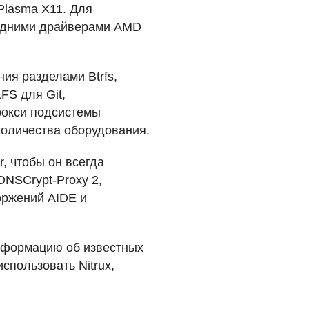
Plasma X11. Для
следними драйверами
AMD
ния разделами Btrfs,
LFS
для Git,
рокси подсистемы
оличества оборудования.
, чтобы он всегда
DNSC
rypt-Proxy 2,
торжений
AIDE
и
информацию об известных
спользовать Nitrux,