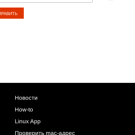
Новости
How-to
Linux App
Проверить mac-адрес