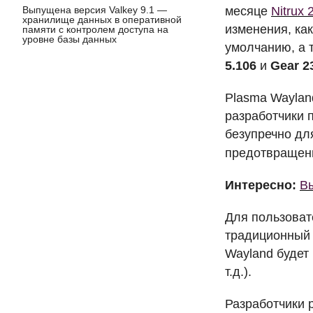
Выпущена версия Valkey 9.1 —
месяце
Nitrux 
хранилище данных в оперативной
изменения, ка
памяти с контролем доступа на
уровне базы данных
умолчанию, а 
5.106
и
Gear 2
Plasma Waylan
разработчики 
безупречно дл
предотвращени
Интересно:
Вы
Для пользоват
традиционный 
Wayland будет 
т.д.).
Разработчики