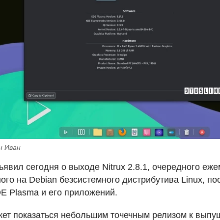
н Иван
ъявил сегодня о выходе Nitrux 2.8.1, очередного еж
ого на Debian безсистемного дистрибутива Linux, по
DE
Plasma и его приложений.
может показаться небольшим точечным релизом к вып