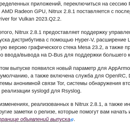
пределенных приложений, переключиться на сессию 
й
AMD
Radeon
GPU
, Nitrux 2.8.1 поставляется с по
iver for Vulkan 2023.Q2.2.
того, Nitrux 2.8.1 предоставляет поддержку управле
уска дистрибутива с помощью Hyper-V, расширение
ую версию графического стека Mesa 23.2, а также п
 ввода/вывода на D-Bus для поддержки большего к
 этом выпуске появился новый параметр для AppArmor
 умолчанию, а также включена служба для OpenRC,
темы анонимной связи Tor, системы обнаружения в
 реализации syslogd для Rsyslog.
изменениях, реализованных в Nitrux 2.8.1, а также 
угие заметки о релизе, которые помогут вам начать и
транице объявлений выпуска
.