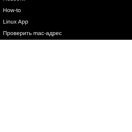
How-to
Linux App
Проверить mac-адрес
Зачем этот сайт?
Политика
Наша команда
Список всех уязвимостей
Операционные системы
2009 - 2026