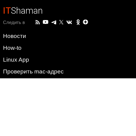
IT
Shaman
Следить в
Новости
How-to
Linux App
Проверить mac-адрес
Зачем этот сайт?
Политика
Наша команда
Список всех уязвимостей
Операционные системы