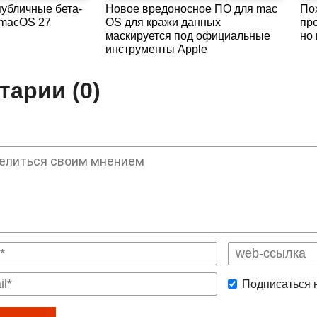
убличные бета-
Новое вредоносное ПО для mac
Пох
 macOS 27
OS для кражи данных
пр
маскируется под официальные
но
инструменты Apple
арии (0)
Подписаться 