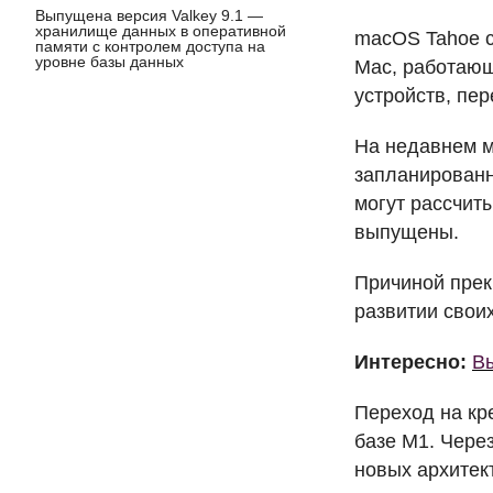
Выпущена версия Valkey 9.1 —
хранилище данных в оперативной
macOS Tahoe с
памяти с контролем доступа на
уровне базы данных
Mac, работаю
устройств, пе
На недавнем ме
запланированна
могут рассчит
выпущены.
Причиной прек
развитии свои
Интересно:
В
Переход на кр
базе M1. Чере
новых архитек