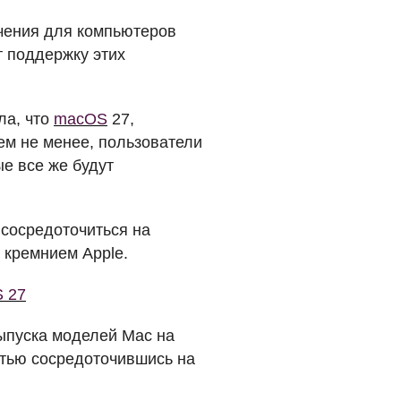
чения для компьютеров
т поддержку этих
.
ла, что
macOS
27,
Тем не менее, пользователи
е все же будут
 сосредоточиться на
 кремнием Apple.
S 27
выпуска моделей Mac на
стью сосредоточившись на