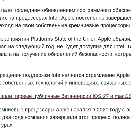
тало последним обновлением программного обеспе
щих на процессорах
Intel
. Apple постепенно завершае
реходя на свои собственные кремниевые процессоры
роприятии Platforms State of the Union Apple объяви
я на следующий год, не будет доступна для Intel. 
ывать на получение обновлений безопасности, которы
ращения поддержки Inte является стремление Apple
х собственных технологий и инновациях, связанных с
ышли первые публичные бета-версии iOS 27 и macO
емниевые процессоры Apple начался в 2020 году с 
з два года компания завершила этот процесс, полно
турах.