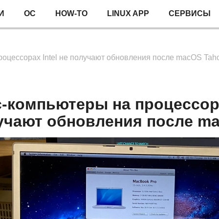
И
ОС
HOW-TO
LINUX APP
СЕРВИСЫ
оцессорах Intel не получают обновления после macOS Tah
-компьютеры на процессора
учают обновления после m