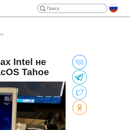
oe
х Intel не
acOS Tahoe