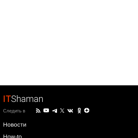
IT
Shaman
Следить в
Новости
How-to