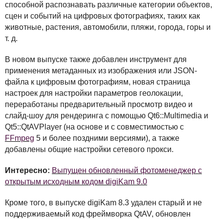
способной распознавать различные категории объектов,
сцен и событий на цифровых фотографиях, таких как
животные, растения, автомобили, пляжи, города, горы и
т. д.
В новом выпуске также добавлен инструмент для
применения метаданных из изображения или
JSON
-
файла к цифровым фотографиям, новая страница
настроек для настройки параметров геолокации,
переработаны предварительный просмотр видео и
слайд-шоу для рендеринга с помощью Qt6::Multimedia и
Qt5::QtAVPlayer (на основе и с совместимостью с
FFmpeg
5 и более поздними версиями), а также
добавлены общие настройки сетевого прокси.
Интересно:
Выпущен обновленный фотоменеджер с
открытым исходным кодом digiKam 9.0
Кроме того, в выпуске digiKam 8.3 удален старый и не
поддерживаемый код фреймворка QtAV, обновлен