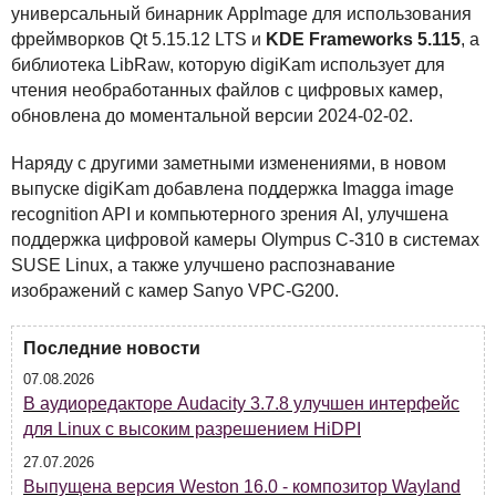
универсальный бинарник AppImage для использования
фреймворков Qt 5.15.12
LTS
и
KDE
Frameworks 5.115
, а
библиотека LibRaw, которую digiKam использует для
чтения необработанных файлов с цифровых камер,
обновлена до моментальной версии 2024-02-02.
Наряду с другими заметными изменениями, в новом
выпуске digiKam добавлена поддержка Imagga image
recognition
API
и компьютерного зрения AI, улучшена
поддержка цифровой камеры Olympus C-310 в системах
SUSE
Linux, а также улучшено распознавание
изображений с камер Sanyo
VPC
-G200.
Последние новости
07.08.2026
В аудиоредакторе Audacity 3.7.8 улучшен интерфейс
для Linux с высоким разрешением HiDPI
27.07.2026
Выпущена версия Weston 16.0 - композитор Wayland