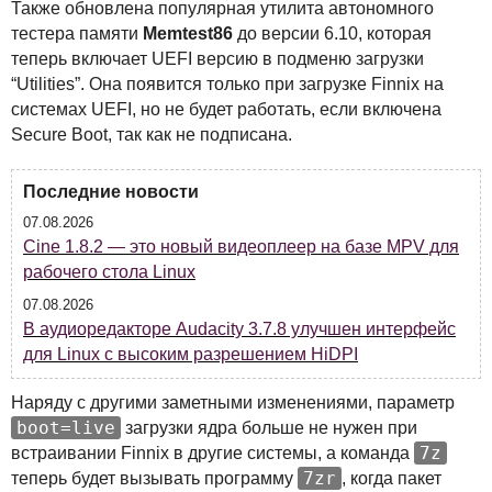
Также обновлена популярная утилита автономного
тестера памяти
Memtest86
до версии 6.10, которая
теперь включает
UEFI
версию в подменю загрузки
“Utilities”. Она появится только при загрузке Finnix на
системах
UEFI
, но не будет работать, если включена
Secure Boot, так как не подписана.
Последние новости
07.08.2026
Cine 1.8.2 — это новый видеоплеер на базе MPV для
рабочего стола Linux
07.08.2026
В аудиоредакторе Audacity 3.7.8 улучшен интерфейс
для Linux с высоким разрешением HiDPI
Наряду с другими заметными изменениями, параметр
boot=live
загрузки ядра больше не нужен при
7z
встраивании Finnix в другие системы, а команда
7zr
теперь будет вызывать программу
, когда пакет