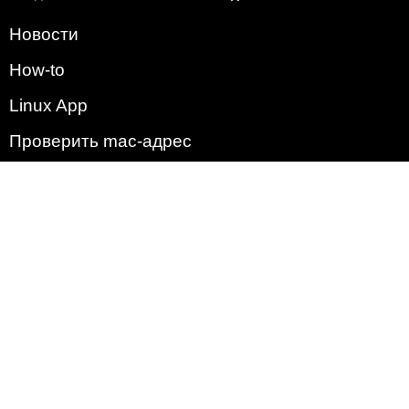
Новости
How-to
Linux App
Проверить mac-адрес
Зачем этот сайт?
Политика
Наша команда
Список всех уязвимостей
Операционные системы
2009 - 2026