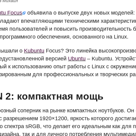
в Михаил
tu Focus
объявила о выпуске двух новых моделей: 
ладают впечатляющими техническими характеристи
емя пользователей и повысить производительность 
программного обеспечения, основанного на Linux.
слышали о
Kubuntu
Focus? Это линейка высокопроизво
редустановленной версией
Ubuntu
– Kubuntu. Устрой
ый к использованию опыт работы с Linux с окружени
зированным для профессиональных и творческих ра
N
2: компактная мощь
розный соперник на рынке компактных ноутбуков. О
с разрешением 1920×1200, яркость которого достигае
о спектра sRGB, что делает его идеальным как для
дизайна, так и для личного потребления мультимедиа