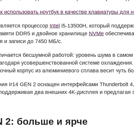
к использовать ноутбук в качестве клавиатуры для 
является процессор
Intel
i5-13500H, который поддерж
памяти DDR5 и двойное хранилище
NVM
e
обеспечив
я и записи до 7450 МБ/с.
личается бесшумной работой: уровень шума в самом
лагодаря усовершенствованной системе охлаждения. 
рочный корпус из алюминиевого сплава весит чуть б
ия Ir14
GEN
2 оснащен интерфейсами Thunderbolt 4
 поддерживая два внешних 4K-дисплея и предлагая 
N
2: больше и ярче