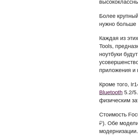
высококлассн
Более крупный
нужно больше 
Каждая из эти
Tools, предна
ноутбуки буду
усовершенств
приложения и 
Кроме того, Ir
Bluetooth
5.2/5
физическим з
Стоимость Fo
₽). Обе модел
модернизации.