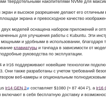
ыми твердотельными накопителями
NVM
e для макси
 экран и высокое разрешение делают его отличным 
площади экрана и превосходное качество изображен
х двух моделей оснащена набором приложений и опт
значенных для улучшения работы с Kubuntu. Эти инст
т мощными и удобными в использовании, благодаря т
ование
клавиатуры
и тачпада в зависимости от моде
подробные руководства по эксплуатации.
14 и Ir16 поддерживают новейшие технологии подклю
.3. Они также разработаны с учетом требований без
атвором веб-камеры и опциональным полнодисковы
cus
Ir14
GEN
2
составляет $1080 (≈ 87 404 ₽), а
Ir16
и включают в себя бесплатную доставку и возможно