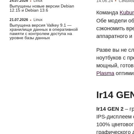
14.06.24
Сечино
24.07.2026
Linux
Выпущены новые версии Debian
12.15 и Debian 13.6
Команда
Kubun
Обе модели об
21.07.2026
Linux
Выпущена версия Valkey 9.1 —
сэкономить вр
хранилище данных в оперативной
памяти с контролем доступа на
аппаратного и 
уровне базы данных
Разве вы не 
ноутбуков с п
мощный, готов
Plasma
оптими
Ir14
GE
Ir14
GEN
2
– г
IPS
-дисплеем 
100% цветовог
графического 