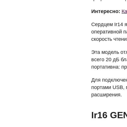
Интересно:
Ка
Сердцем Ir14 
оперативной 
скорость чтени
Эта модель от
всего 20 дБ б
портативна: п
Для подключен
портами
USB
,
расширения.
Ir16
GE