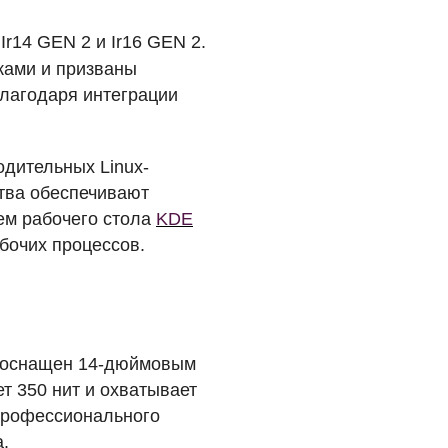
Ir14
GEN
2 и Ir16
GEN
2.
ками и призваны
благодаря интеграции
дительных Linux-
ства обеспечивают
ем рабочего стола
KDE
бочих процессов.
н оснащен 14-дюймовым
т 350 нит и охватывает
 профессионального
.