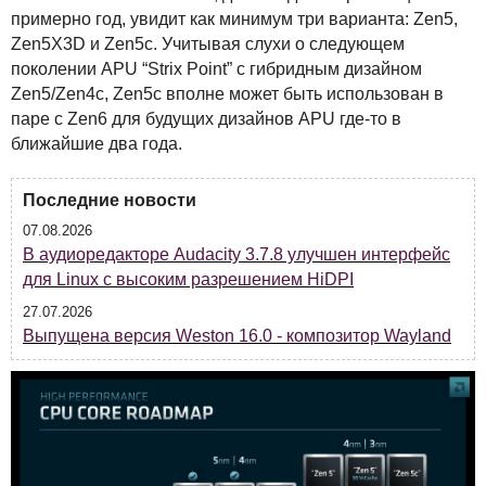
примерно год, увидит как минимум три варианта: Zen5,
Zen5X3D и Zen5c. Учитывая слухи о следующем
поколении
APU
“Strix Point” с гибридным дизайном
Zen5/Zen4c, Zen5c вполне может быть использован в
паре с Zen6 для будущих дизайнов
APU
где-то в
ближайшие два года.
Последние новости
07.08.2026
В аудиоредакторе Audacity 3.7.8 улучшен интерфейс
для Linux с высоким разрешением HiDPI
27.07.2026
Выпущена версия Weston 16.0 - композитор Wayland