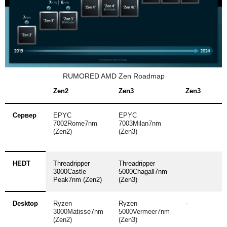
RUMORED
AMD
Zen Roadmap
Zen2
Zen3
Zen3
Сервер
EPYC
EPYC
7002Rome7nm
7003Milan7nm
(Zen2)
(Zen3)
HEDT
Threadripper
Threadripper
3000Castle
5000Chagall7nm
Peak7nm (Zen2)
(Zen3)
Desktop
Ryzen
Ryzen
-
3000Matisse7nm
5000Vermeer7nm
(Zen2)
(Zen3)