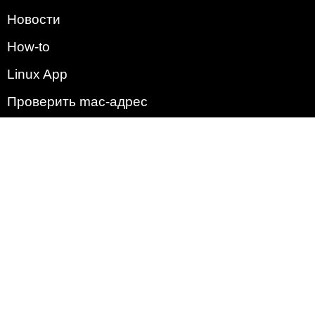
Новости
How-to
Linux App
Проверить mac-адрес
Зачем этот сайт?
Политика
Наша команда
Список всех уязвимостей
Операционные системы
2009 - 2026