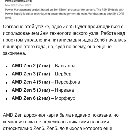
Согласно этой утечке, ядро Zen5 будет производиться с
использованием 2нм технологического узла. Работа над
проектом управления питанием для ядра Zen6 началась
в январе этого года, но, судя по всему, она еще не
закончена.
AMD
Zen 2 (7 нм)
– Валгалла
AMD
Zen 3 (7 нм)
– Цербер
AMD
Zen 4 (5 нм)
– Персефона
AMD
Zen 5 (3 нм)
– Нирвана
AMD
Zen 6 (2 нм)
– Морфеус
AMD
Zen дорожная карта была недавно показана, но
компания пока не поделилась никакими планами
относительно Zen6. Zen5, до выхода которого еще