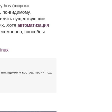
ythos (широко
, по-видимому,
являть существующие
их. Хотя
автоматизация
несомненно, способны
inux
посиделки у костра, песни под