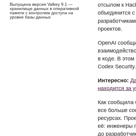
Выпущена версия Valkey 9.1 —
отсылом к Hac
хранилище данных в оперативной
объединится с
памяти с контролем доступа на
уровне базы данных
разработчикам
проектов.
OpenAI сообщил
взаимодейство
в коде. В этом
Codex Security.
Интересно:
Да
находится за 
Как сообщила 
все больше со
ресурсах. Прое
её: инженеры 
до разработчик