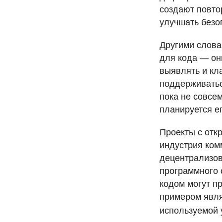
создают повто
улучшать безо
Другими словам
для кода — он
выявлять и кл
поддерживатьс
пока не совсем
планируется е
Проекты с отк
индустрия ком
децентрализов
программного 
кодом могут п
примером явл
используемой 