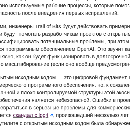
рно используемые рабочие процессы, которые помо
пасность после внедрения первых исправлений.
и, инженеры Trail of Bits будут действовать пример
и будут помогать разработчикам проектов с открыт
ассифицировать потенциальные проблемы, при этом 
я программным обеспечением OpenAI. Это звучит ка
 ясно, как он будет функционировать в долгосрочной
го масштабирование (если оно вообще предусмотрен
рытым исходным кодом — это цифровой фундамент, 
мерческого программного обеспечения, но, к сожален
анной и плохо контролируемой структуры этой экос
обеспечения является небезопасной. Ошибки в прое
ревратиться в серьезные проблемы для коммерчески
яется
скандал с log4j
, произошедший несколько лет 
утилите с открытым исходным кодом была обнаружен