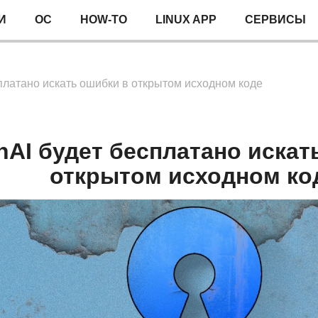
И
ОС
HOW-TO
LINUX APP
СЕРВИСЫ
платано искать ошибки в открытом исходном коде
nAI будет бесплатано искат
открытом исходном ко