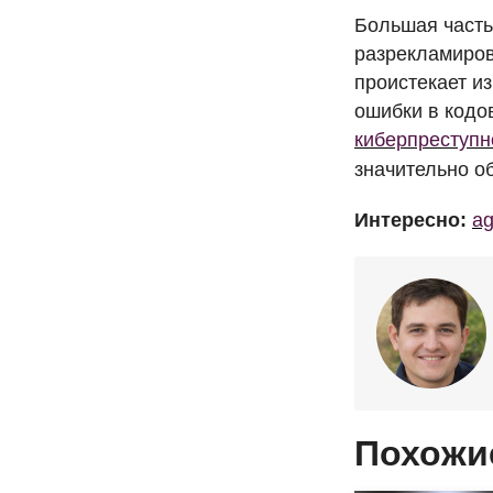
Большая часть
разрекламиров
проистекает из
ошибки в кодо
киберпреступн
значительно о
Интересно:
ag
Похожи