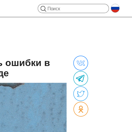
ь ошибки в
де