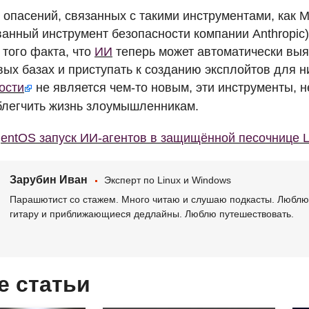
 опасений, связанных с такими инструментами, как M
анный инструмент безопасности компании Anthropic)
 того факта, что
ИИ
теперь может автоматически вы
вых базах и приступать к созданию эксплойтов для н
ости
не является чем-то новым, эти инструменты, 
блегчить жизнь злоумышленникам.
entOS запуск ИИ-агентов в защищённой песочнице L
Зарубин Иван
Эксперт по Linux и Windows
Парашютист со стажем. Много читаю и слушаю подкасты. Люблю 
гитару и приближающиеся дедлайны. Люблю путешествовать.
е статьи