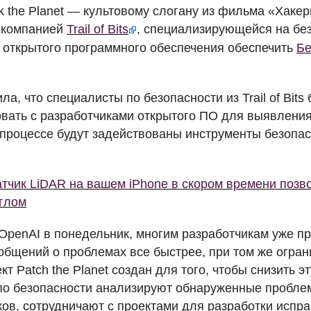
k the Planet — культовому слогану из фильма «Хакер
 компанией
Trail of Bits
, специализирующейся на без
 открытого программного обеспечения обеспечить
Бе
а, что специалисты по безопасности из Trail of Bits
вать с разработчиками открытого ПО для выявлени
 процессе будут задействованы инструменты безопас
тчик LiDAR на вашем iPhone в скором времени позво
углом
OpenAI в понедельник, многим разработчикам уже п
общений о проблемах все быстрее, при том же огра
кт Patch the Planet создан для того, чтобы снизить эт
по безопасности анализируют обнаруженные проблемы
ов, сотрудничают с проектами для разработки испра