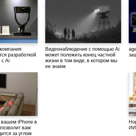
компания
Видеонаблюдение с помощью Ai
ag
тся разработкой
может положить конец частной
за
 с Ai
жизни в том виде, в котором мы
ее знаем
 вашем iPhone в
Но
 позволит вам
ИИ
дится за углом