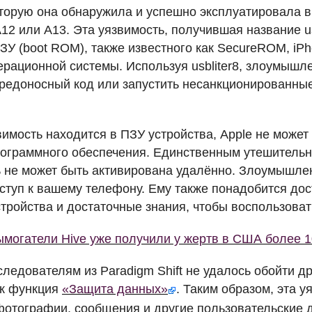
оторую она обнаружила и успешно эксплуатировала в
12 или A13. Эта уязвимость, получившая название usb
ЗУ
(boot
ROM
), также известного как SecureROM, iP
перационной системы. Используя usbliter8, злоумышл
редоносный код или запустить несанкционированные
вимость находится в
ПЗУ
устройства, Apple не может
ограммного обеспечения. Единственным утешительн
ь не может быть активирована удалённо. Злоумышле
ступ к вашему телефону. Ему также понадобится до
стройства и достаточные знания, чтобы воспользоват
могатели Hive уже получили у жертв в США более 
следователям из Paradigm Shift не удалось обойти д
ак функция
«Защита данных»
. Таким образом, эта у
отографии, сообщения и другие пользовательские 