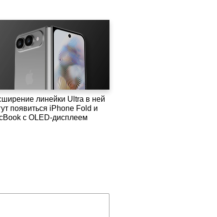
сширение линейки Ultra в ней
ут появиться iPhone Fold и
cBook с OLED-дисплеем