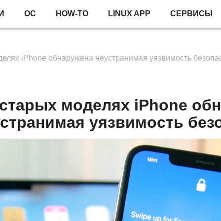
И
ОС
HOW-TO
LINUX APP
СЕРВИСЫ
делях iPhone обнаружена неустранимая уязвимость безопа
 старых моделях iPhone об
устранимая уязвимость без