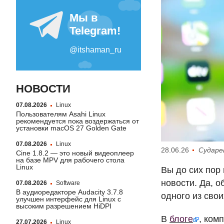
НОВОСТИ
07.08.2026
Linux
Пользователям Asahi Linux
рекомендуется пока воздержаться от
установки macOS 27 Golden Gate
07.08.2026
Linux
28.06.26
Сударе
Cine 1.8.2 — это новый видеоплеер
на базе MPV для рабочего стола
Linux
Вы до сих пор
новости. Да, 
07.08.2026
Software
В аудиоредакторе Audacity 3.7.8
одного из сво
улучшен интерфейс для Linux с
высоким разрешением HiDPI
В
блоге
, ком
27.07.2026
Linux