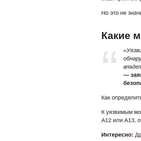
Но это не знач
Какие 
«Уязв
обнар
владе
— зая
безоп
Как определит
К уязвимым мо
A12 или A13, 
Интересно:
Да