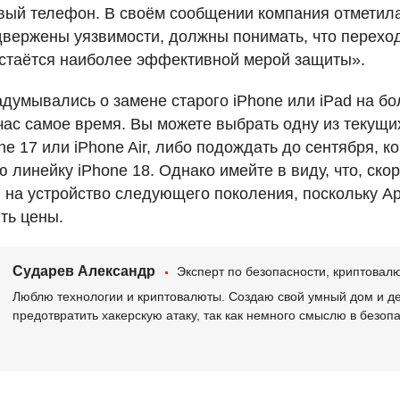
вый телефон. В своём сообщении компания отметила,
двержены уязвимости, должны понимать, что перехо
стаётся наиболее эффективной мерой защиты».
адумывались о замене старого iPhone или iPad на б
час самое время. Вы можете выбрать одну из текущи
e 17 или iPhone Air, либо подождать до сентября, ко
 линейку iPhone 18. Однако имейте в виду, что, ско
 на устройство следующего поколения, поскольку Ap
ть цены.
Сударев Александр
Эксперт по безопасности, криптова
Люблю технологии и криптовалюты. Создаю свой умный дом и де
предотвратить хакерскую атаку, так как немного смыслю в безоп