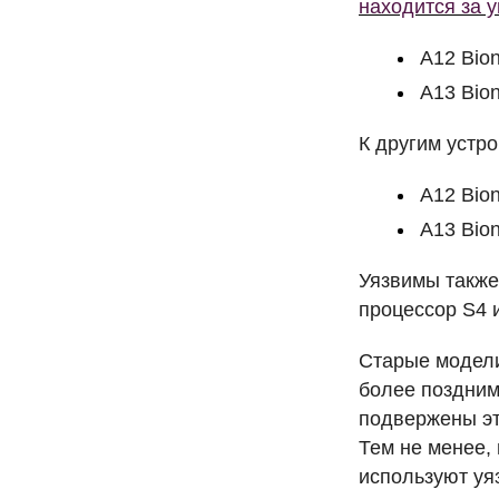
находится за 
A12 Bion
A13 Bion
К другим устро
A12 Bion
A13 Bion
Уязвимы также 
процессор S4 и
Старые модели
более поздним
подвержены эт
Тем не менее,
используют уя