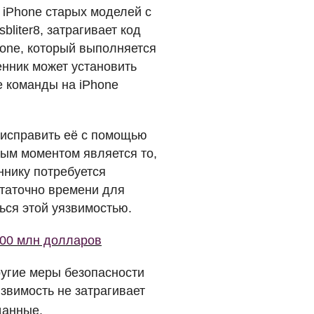
 iPhone старых моделей с
liter8, затрагивает код
hone, который выполняется
енник может установить
 команды на iPhone
 исправить её с помощью
ым моментом является то,
ннику потребуется
статочно времени для
ься этой уязвимостью.
100 млн долларов
ругие меры безопасности
язвимость не затрагивает
данные.