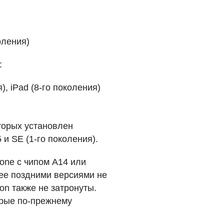
коления)
:
я), iPad (8-го поколения)
оторых установлен
 и SE (1-го поколения).
one с чипом A14 или
лее поздними версиями не
on также не затронуты.
орые по-прежнему