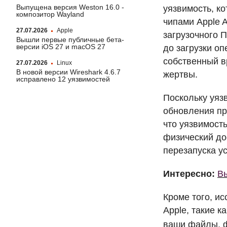
Выпущена версия Weston 16.0 -
уязвимость, к
композитор Wayland
чипами Apple A
27.07.2026
Apple
загрузочного
П
Вышли первые публичные бета-
версии iOS 27 и macOS 27
до загрузки о
собственный в
27.07.2026
Linux
В новой версии Wireshark 4.6.7
жертвы.
исправлено 12 уязвимостей
Поскольку уяз
обновления пр
что уязвимост
физический до
перезапуска у
Интересно:
Вы
Кроме того, ис
Apple, такие к
ваши файлы, ф