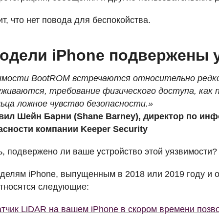
ит, что нет повода для беспокойства.
модели iPhone подвержены 
имости BootROM встречаются относительно редко,
уживаются, требование физического доступа, как п
льца ложное чувство безопасности.»
вил Шейн Барни (Shane Barney), директор по ин
асности компании Keeper Security
ь, подвержено ли ваше устройство этой уязвимости?
делям iPhone, выпущенным в 2018 или 2019 году и
относятся следующие:
тчик LiDAR на вашем iPhone в скором времени позво