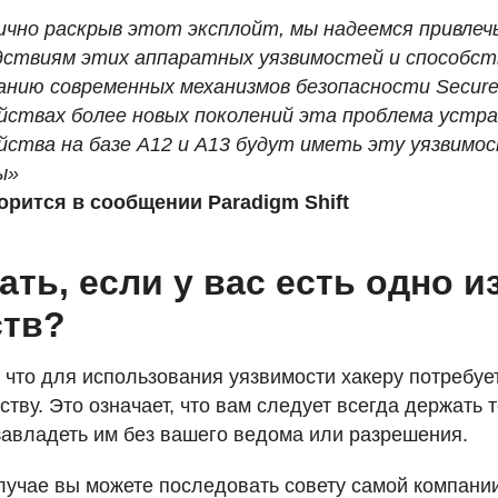
ично раскрыв этот эксплойт, мы надеемся привлеч
дствиям этих аппаратных уязвимостей и способст
анию современных механизмов безопасности Secur
йствах более новых поколений эта проблема устра
йства на базе A12 и A13 будут иметь эту уязвимос
ы»
орится в сообщении Paradigm Shift
ать, если у вас есть одно 
ств?
, что для использования уязвимости хакеру потребуе
тву. Это означает, что вам следует всегда держать 
 завладеть им без вашего ведома или разрешения.
лучае вы можете последовать совету самой компании 