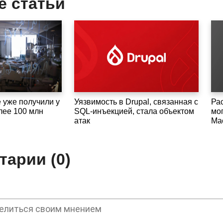
е статьи
 уже получили у
Уязвимость в Drupal, связанная с
Ра
лее 100 млн
SQL-инъекцией, стала объектом
мог
атак
Ma
арии (0)