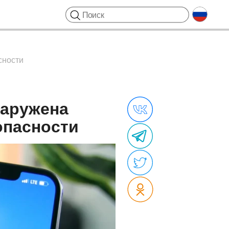
сности
наружена
опасности