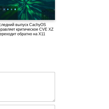
следний выпуск CachyOS
правляет критическое CVE XZ
переходит обратно на X11