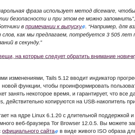
парольная фраза использует метод diceware, чтоб
тии безопасности и при этом ее можно запомнить”
ботчики в
примечании к выпуску
. “Например, для в
 слов, как мы предлагаем, потребуется 3 505 лет
аний в секунду.”
вещи, на которые следует обратить внимание нович
ми изменениями, Tails 5.12 вводит индикатор прогр
 новой функции, чтобы проинформировать пользовате
т занять некоторое время, и гарантирует, что все д
ls, действительно копируются на
USB
-накопитель пр
отает на ядре Linux 6.1.20 с длительной поддержкой 
много веб-браузера Tor Browser 12.0.5. Вы можете з
с
официального сайта
в виде живого
ISO
образа д