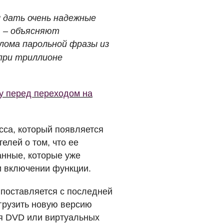
ы дать очень надежные
, – объясняют
злома парольной фразы из
 при триллионе
ку перед переходом на
есса, который появляется
лей о том, что ее
анные, которые уже
и включении функции.
и поставляется с последней
агрузить новую версию
ля
DVD
или виртуальных