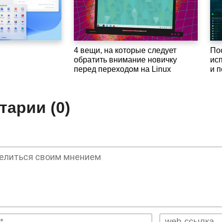
4 вещи, на которые следует
По
обратить внимание новичку
ис
перед переходом на Linux
и 
арии (0)