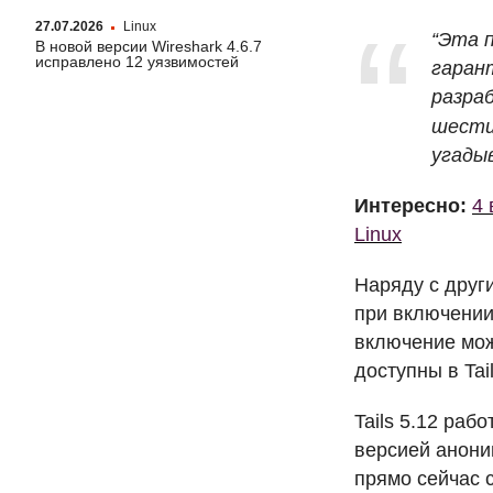
27.07.2026
Linux
“Эта 
В новой версии Wireshark 4.6.7
исправлено 12 уязвимостей
гаран
разра
шести
угадыв
Интересно:
4 
Linux
Наряду с други
при включении
включение може
доступны в Tai
Tails 5.12 раб
версией анони
прямо сейчас 