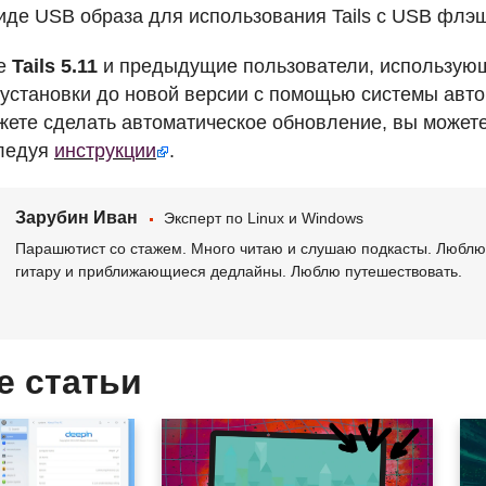
виде
USB
образа для использования Tails с
USB
флэш
е
Tails 5.11
и предыдущие пользователи, использующи
 установки до новой версии с помощью системы авт
жете сделать автоматическое обновление, вы может
следуя
инструкции
.
Зарубин Иван
Эксперт по Linux и Windows
Парашютист со стажем. Много читаю и слушаю подкасты. Люблю 
гитару и приближающиеся дедлайны. Люблю путешествовать.
е статьи