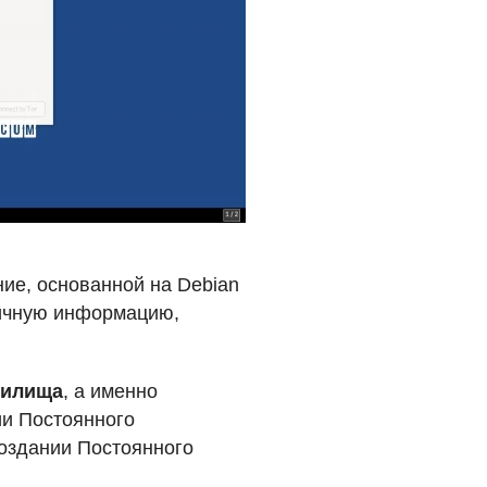
ие, основанной на Debian
личную информацию,
нилища
, а именно
ии Постоянного
оздании Постоянного