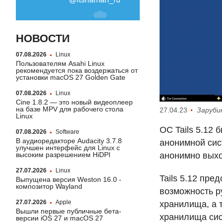
НОВОСТИ
07.08.2026
Linux
Пользователям Asahi Linux
рекомендуется пока воздержаться от
установки macOS 27 Golden Gate
07.08.2026
Linux
Cine 1.8.2 — это новый видеоплеер
на базе MPV для рабочего стола
27.04.23
Заруби
Linux
ОС Tails 5.12
07.08.2026
Software
В аудиоредакторе Audacity 3.7.8
анонимной сис
улучшен интерфейс для Linux с
высоким разрешением HiDPI
анонимно выхо
27.07.2026
Linux
Tails 5.12 пр
Выпущена версия Weston 16.0 -
композитор Wayland
возможность р
27.07.2026
Apple
хранилища, а 
Вышли первые публичные бета-
хранилища сис
версии iOS 27 и macOS 27