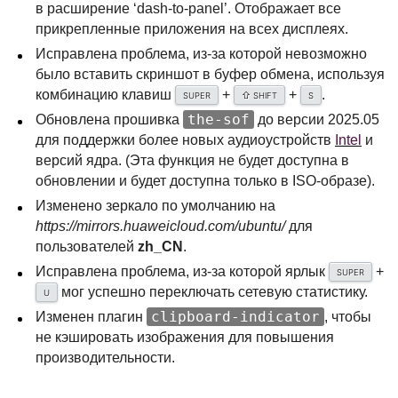
в расширение ‘dash-to-panel’. Отображает все
прикрепленные приложения на всех дисплеях.
Исправлена проблема, из-за которой невозможно
было вставить скриншот в буфер обмена, используя
комбинацию клавиш
+
+
.
⇧
SUPER
SHIFT
S
the-sof
Обновлена прошивка
до версии 2025.05
для поддержки более новых аудиоустройств
Intel
и
версий ядра. (Эта функция не будет доступна в
обновлении и будет доступна только в
ISO
-образе).
Изменено зеркало по умолчанию на
https://mirrors.huaweicloud.com/ubuntu/
для
пользователей
zh_CN
.
Исправлена проблема, из-за которой ярлык
+
SUPER
мог успешно переключать сетевую статистику.
U
clipboard-indicator
Изменен плагин
, чтобы
не кэшировать изображения для повышения
производительности.