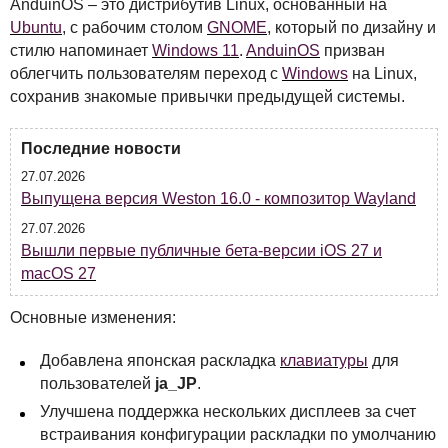
AnduinOS – это дистрибутив Linux, основанный на
Ubuntu
, с рабочим столом
GNOME
, который по дизайну и
стилю напоминает
Windows 11
.
AnduinOS
призван
облегчить пользователям переход с
Windows
на Linux,
сохранив знакомые привычки предыдущей системы.
Последние новости
27.07.2026
Выпущена версия Weston 16.0 - композитор Wayland
27.07.2026
Вышли первые публичные бета-версии iOS 27 и
macOS 27
Основные изменения:
Добавлена японская раскладка
клавиатуры
для
пользователей
ja_JP
.
Улучшена поддержка нескольких дисплеев за счет
встраивания конфигурации раскладки по умолчанию