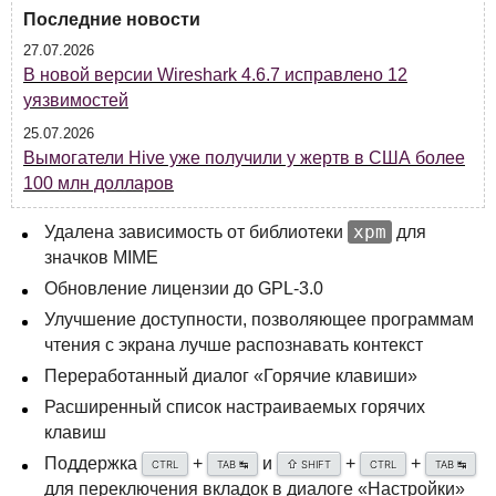
Последние новости
27.07.2026
В новой версии Wireshark 4.6.7 исправлено 12
уязвимостей
25.07.2026
Вымогатели Hive уже получили у жертв в США более
100 млн долларов
xpm
Удалена зависимость от библиотеки
для
значков
MIME
Обновление лицензии до
GPL
-3.0
Улучшение доступности, позволяющее программам
чтения с экрана лучше распознавать контекст
Переработанный диалог «Горячие клавиши»
Расширенный список настраиваемых горячих
клавиш
Поддержка
+
и
+
+
↹
⇧
↹
CTRL
TAB
SHIFT
CTRL
TAB
для переключения вкладок в диалоге «Настройки»