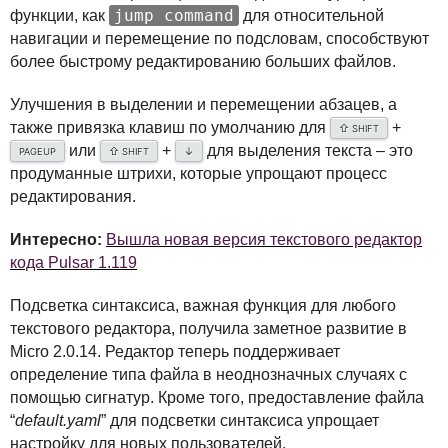
jump command
функции, как
для относительной
навигации и перемещение по подсловам, способствуют
более быстрому редактированию больших файлов.
Улучшения в выделении и перемещении абзацев, а
также привязка клавиш по умолчанию для
+
⇧
SHIFT
или
+
для выделения текста – это
⇧
↓
PAGEUP
SHIFT
продуманные штрихи, которые упрощают процесс
редактирования.
Интересно:
Вышла новая версия текстового редактор
кода Pulsar 1.119
Подсветка синтаксиса, важная функция для любого
текстового редактора, получила заметное развитие в
Micro 2.0.14. Редактор теперь поддерживает
определение типа файла в неоднозначных случаях с
помощью сигнатур. Кроме того, предоставление файла
“
default.yaml
” для подсветки синтаксиса упрощает
настройку для новых пользователей.