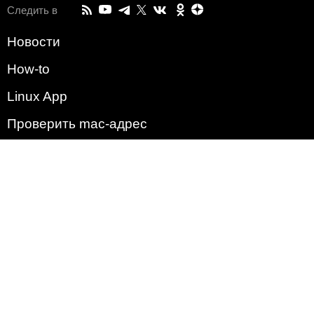
Следить в
Новости
How-to
Linux App
Проверить mac-адрес
Зачем этот сайт?
Политика
Наша команда
Список всех уязвимостей
Операционные системы
2009 - 2026