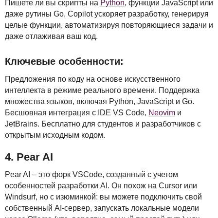
Пишете ли вы скрипты на
Python
, функции JavaScript или
даже рутины Go, Copilot ускоряет разработку, генерируя
целые функции, автоматизируя повторяющиеся задачи и
даже отлаживая ваш код.
Ключевые особенности:
Предложения по коду на основе искусственного
интеллекта в режиме реального времени. Поддержка
множества языков, включая Python, JavaScript и Go.
Бесшовная интеграция с
IDE
VS Code,
Neovim
и
JetBrains. Бесплатно для студентов и разработчиков с
открытым исходным кодом.
4. Pear AI
Pear AI – это форк
VSC
ode, созданный с учетом
особенностей разработки AI. Он похож на Cursor или
Windsurf, но с изюминкой: вы можете подключить свой
собственный AI-сервер, запускать локальные модели