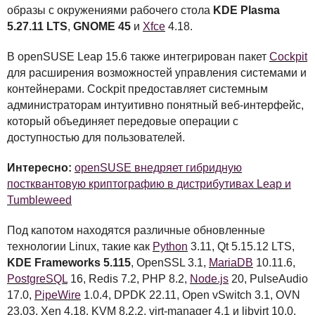
образы с окружениями рабочего стола
KDE
Plasma
5.27.11
LTS
,
GNOME
45
и
Xfce
4.18.
В openSUSE Leap 15.6 также интегрирован пакет
Cockpit
для расширения возможностей управления системами и
контейнерами. Cockpit предоставляет системным
администраторам интуитивно понятный веб-интерфейс,
который объединяет передовые операции с
доступностью для пользователей.
Интересно:
openSUSE внедряет гибридную
постквантовую криптографию в дистрибутивах Leap и
Tumbleweed
Под капотом находятся различные обновленные
технологии Linux, такие как
Python
3.11, Qt 5.15.12
LTS
,
KDE
Frameworks 5.115
, OpenSSL 3.1,
MariaDB
10.11.6,
PostgreSQL
16, Redis 7.2,
PHP
8.2,
Node.js
20, PulseAudio
17.0,
PipeWire
1.0.4,
DPDK
22.11, Open vSwitch 3.1,
OVN
23.03, Xen 4.18,
KVM
8.2.2, virt-manager 4.1 и libvirt 10.0.