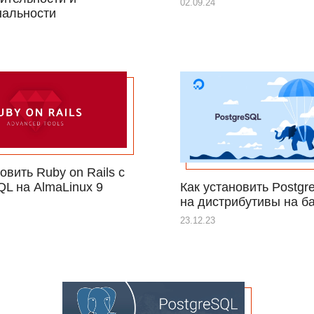
02.09.24
нальности
овить Ruby on Rails с
Как установить Postgr
QL на AlmaLinux 9
на дистрибутивы на б
23.12.23