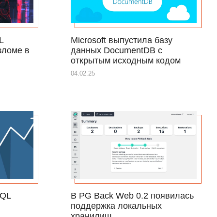
L
Microsoft выпустила базу
зломе в
данных DocumentDB с
я
открытым исходным кодом
04.02.25
SQL
В PG Back Web 0.2 появилась
поддержка локальных
хранилищ