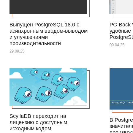
Выпущен PostgreSQL 18.0 с
PG Back 
асинхронным вводом-выводом
удобные 
и улучшениями
PostgreS
производительности
09.04.25
29.09.25
ScyllaDB переходит на
В Postgr
лицензию с доступным
значител
исходным кодом
производ