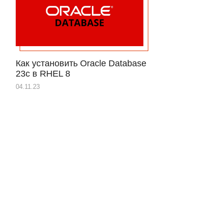
Как установить Oracle Database
23c в RHEL 8
04.11.23