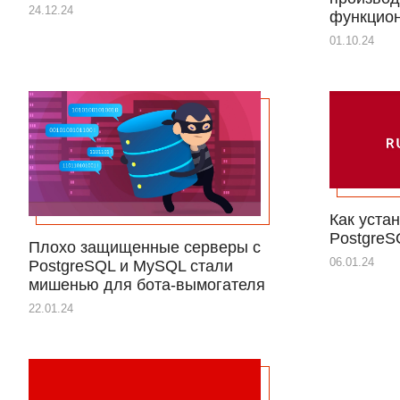
24.12.24
функцио
01.10.24
Как устан
PostgreS
Плохо защищенные серверы с
06.01.24
PostgreSQL и MySQL стали
мишенью для бота-вымогателя
22.01.24