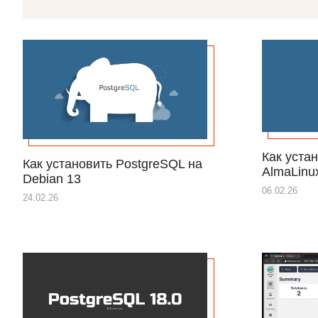
Как уста
Как установить PostgreSQL на
AlmaLinu
Debian 13
06.02.26
24.02.26