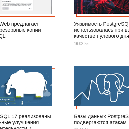
Web предлагает
Уязвимость PostgreSQ
резервные копии
использовалась при в
QL
качестве нулевого дн
16.02.25
eSQL 17 реализованы
Базы данных Postgre
ьные улучшения
подвергаются атакам
ительности и