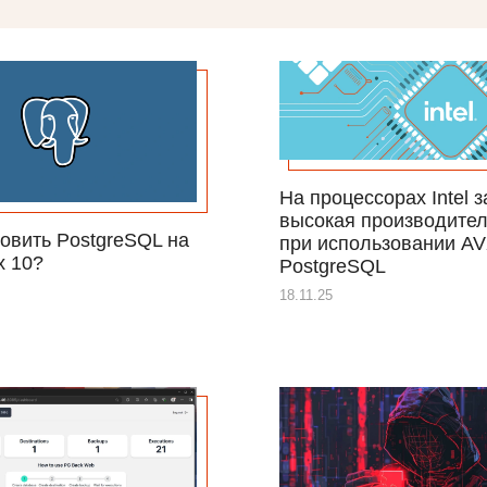
На процессорах Intel 
высокая производител
новить PostgreSQL на
при использовании AV
x 10?
PostgreSQL
18.11.25