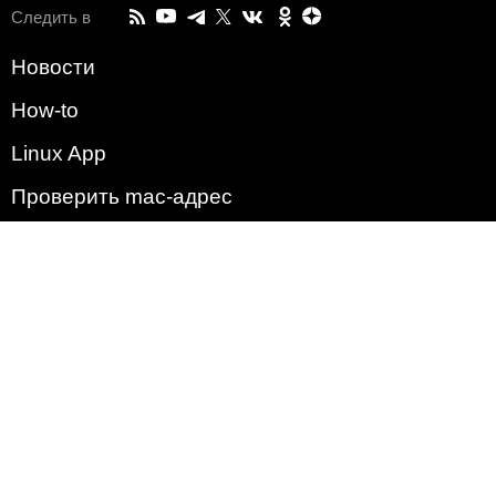
Следить в
Новости
How-to
Linux App
Проверить mac-адрес
Зачем этот сайт?
Политика
Наша команда
Список всех уязвимостей
Операционные системы
2009 - 2026