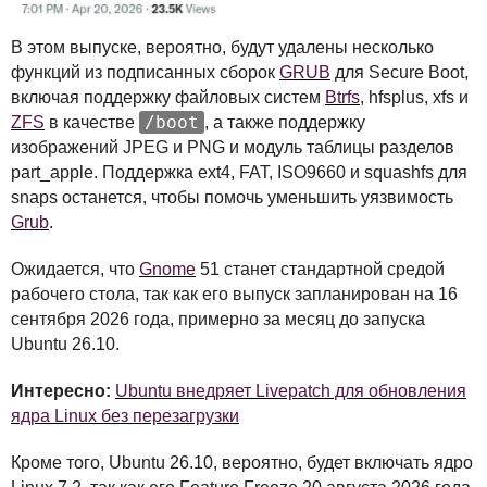
В этом выпуске, вероятно, будут удалены несколько
функций из подписанных сборок
GRUB
для Secure Boot,
включая поддержку файловых систем
Btrfs
, hfsplus, xfs и
/boot
ZFS
в качестве
, а также поддержку
изображений
JPEG
и
PNG
и модуль таблицы разделов
part_apple. Поддержка ext4,
FAT
, ISO9660 и squashfs для
snaps останется, чтобы помочь уменьшить уязвимость
Grub
.
Ожидается, что
Gnome
51 станет стандартной средой
рабочего стола, так как его выпуск запланирован на 16
сентября 2026 года, примерно за месяц до запуска
Ubuntu 26.10.
Интересно:
Ubuntu внедряет Livepatch для обновления
ядра Linux без перезагрузки
Кроме того, Ubuntu 26.10, вероятно, будет включать ядро