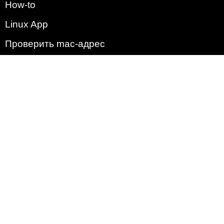
How-to
Linux App
Проверить mac-адрес
Зачем этот сайт?
Политика
Наша команда
Список всех уязвимостей
Операционные системы
2009 - 2026