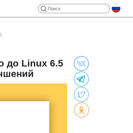
й
о до Linux 6.5
учшений