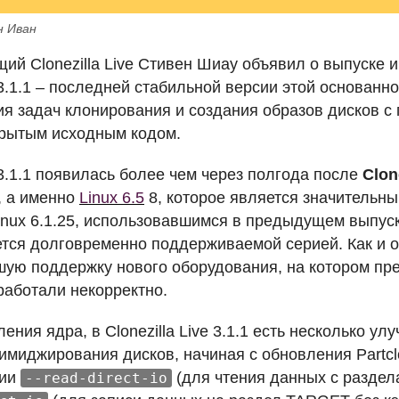
н Иван
й Clonezilla Live Стивен Шиау объявил о выпуске 
e 3.1.1 – последней стабильной версии этой основанн
я задач клонирования и создания образов дисков 
ткрытым исходным кодом.
e 3.1.1 появилась более чем через полгода после
Clone
, а именно
Linux 6.5
8, которое является значительн
inux 6.1.25, использовавшимся в предыдущем выпуске
яется долговременно поддерживаемой серией. Как и 
шую поддержку нового оборудования, на котором п
e работали некорректно.
ния ядра, в Clonezilla Live 3.1.1 есть несколько ул
имиджирования дисков, начиная с обновления Partclo
ции
(для чтения данных с разде
--read-direct-io