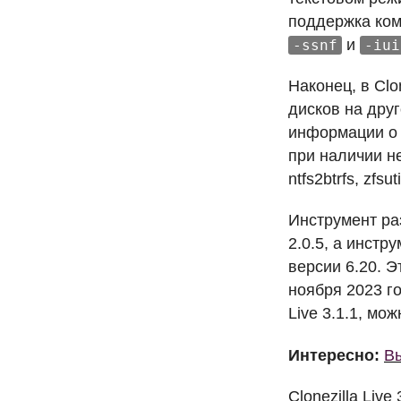
поддержка кома
и
-ssnf
-iui
Наконец, в Clo
дисков на дру
информации о 
при наличии не
ntfs2btrfs, zfsut
Инструмент р
2.0.5, а инст
версии 6.20. 
ноября 2023 г
Live 3.1.1, мо
Интересно:
Вы
Clonezilla Liv