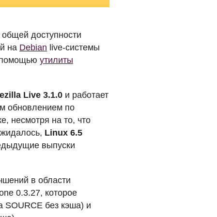
и общей доступности
ой на
Debian
live-системы
с помощью
утилиты
zilla Live 3.1.0
и работает
ым обновлением по
, несмотря на то, что
ожидалось,
Linux 6.5
редыдущие выпуски
учшений в области
ne 0.3.27, которое
ла
SOURCE
без кэша) и