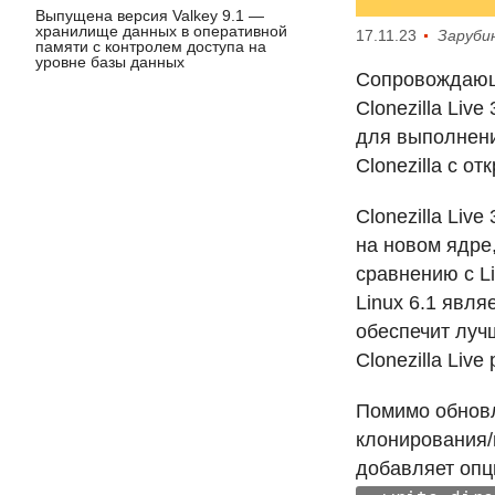
Выпущена версия Valkey 9.1 —
хранилище данных в оперативной
17.11.23
Заруби
памяти с контролем доступа на
уровне базы данных
Сопровождающи
Clonezilla Liv
для выполнени
Clonezilla с о
Clonezilla Liv
на новом ядре
сравнению с L
Linux 6.1 явл
обеспечит луч
Clonezilla Liv
Помимо обновле
клонирования/
добавляет оп