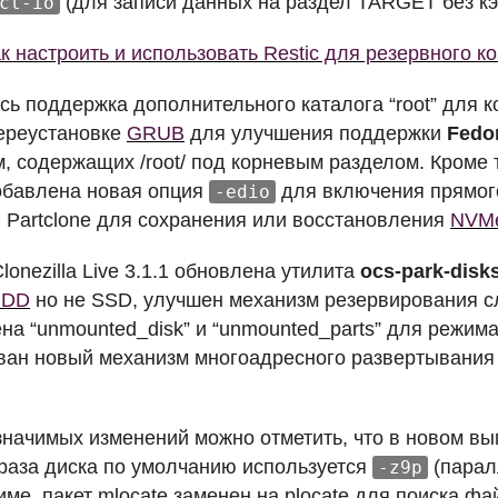
(для записи данных на раздел
TARGET
без кэ
ct-io
к настроить и использовать Restic для резервного к
сь поддержка дополнительного каталога “root” для 
ереустановке
GRUB
для улучшения поддержки
Fedor
, содержащих /root/ под корневым разделом. Кроме т
обавлена новая опция
для включения прямог
-edio
 Partclone для сохранения или восстановления
NVM
Clonezilla Live 3.1.1 обновлена утилита
ocs-park-disk
HDD
но не
SSD
, улучшен механизм резервирования сл
а “unmounted_disk” и “unmounted_parts” для режима re
ван новый механизм многоадресного развертывания
начимых изменений можно отметить, что в новом выпу
раза диска по умолчанию используется
(парал
-z9p
име, пакет mlocate заменен на plocate для поиска ф