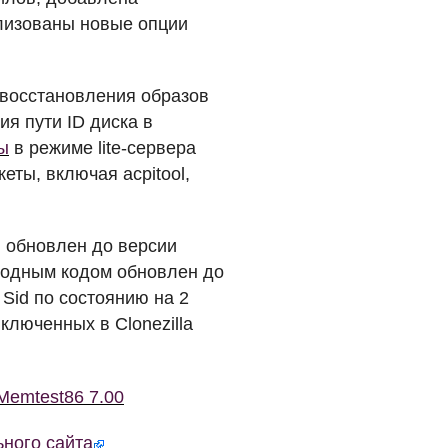
ализованы новые опции
восстановления образов
я пути ID диска в
ы
в режиме lite-сервера
еты, включая acpitool,
t, обновлен до версии
сходным кодом обновлен до
Sid по состоянию на 2
люченных в Clonezilla
 Memtest86 7.00
ного сайта