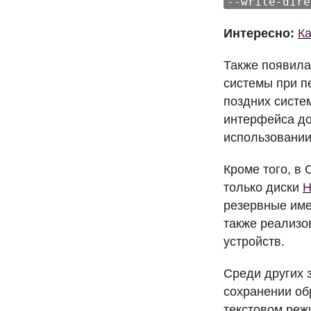
--write-dire
Интересно:
Ка
Также появила
системы при п
поздних систем
интерфейса д
использовании
Кроме того, в 
только диски
резервные имен
также реализо
устройств.
Среди других з
сохранении об
текстовом реж