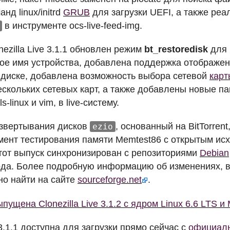
нд linux/initrd
GRUB
для загрузки
UEFI
, а также ре
в инструменте ocs-live-feed-img.
nezilla Live 3.1.1 обновлен режим
bt_restoredisk
для 
гое имя устройства, добавлена поддержка отображени
диске, добавлена возможность выбора сетевой
карт
скольких сетевых карт, а также добавлены новые пак
ils-linux и vim, в live-систему.
азвертывания дисков
, основанный на BitTorren
ezio
румент тестирования памяти Memtest86 с открытым и
Этот выпуск синхронизирован с репозиториями
Debian
ода. Более подробную информацию об изменениях, вк
жно найти на сайте
sourceforge.net
.
пущена Clonezilla Live 3.1.2 с ядром Linux 6.6 LTS и
e 3.1.1 доступна для загрузки прямо сейчас с
официаль