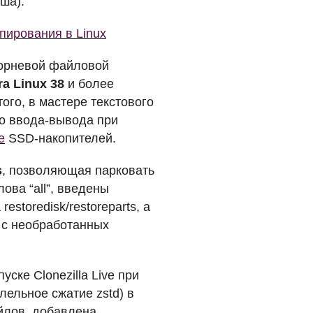
ша).
опирования в Linux
корневой файловой
a Linux 38
и более
ого, в мастере текстового
о ввода-вывода при
e
SSD
-накопителей.
s
, позволяющая парковать
ова “all”, введены
storedisk/restoreparts, а
 с необработанных
ске Clonezilla Live при
лельное сжатие zstd) в
айлов, добавлена