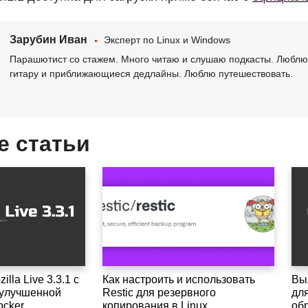
Зарубин Иван
Эксперт по Linux и Windows
Парашютист со стажем. Много читаю и слушаю подкасты. Люблю 
гитару и приближающиеся дедлайны. Люблю путешествовать.
е статьи
lla Live 3.3.1 с
Как настроить и использовать
Выл
и улучшенной
Restic для резервного
дл
ocker
копирования в Linux
об