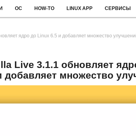
И
ОС
HOW-TO
LINUX APP
СЕРВИСЫ
обновляет ядро до Linux 6.5 и добавляет множество улучшени
lla Live 3.1.1 обновляет ядр
и добавляет множество ул