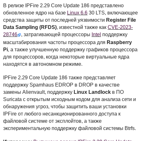
В релизе
IPF
ire 2.29 Core Update 186 представлено
обновленное ядро на базе
Linux 6.6
30
LTS
, включающее
средства защиты от последней уязвимости
Register File
Data Sampling (
RFDS
)
, известной также как
CVE
-2023-
28746
, затрагивающей процессоры
Intel
поддержку
масштабирования частоты процессора для
Raspberry
Pi
, а также улучшенную поддержку графиков процессора
для процессоров, когда некоторые виртуальные ядра
находятся в автономном режиме.
IPF
ire 2.29 Core Update 186 также представляет
поддержку Spamhaus
EDROP
в
DROP
в качестве
замены Alienvault, поддержку
Linux Landlock
в ПО
Suricata с открытым исходным кодом для анализа сети и
обнаружения угроз, чтобы защитить ваши установки
IPF
ire от любого несанкционированного доступа к
файловой системе от эксплойтов, а также
экспериментальную поддержку файловой системы Btrfs.