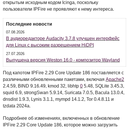
открытым исходным кодом Icinga, поскольку
пользователи
IPF
ire не проявляют к нему интереса.
Последние новости
07.08.2026
В аудиоредакторе Audacity 3.7.8 улучшен интерфейс
для Linux с высоким разрешением HiDPI
27.07.2026
Выпущена версия Weston 16.0 - композитор Wayland
Под капотом
IPF
ire 2.29 Core Update 186 поставляется с
различными обновленными пакетами, включая
Apache2
2.4.59,
BIND
9.16.49, kmod 32, libhtp
0
5.48,
SQL
ite 3.45.3,
squid 6.9, strongSwan 5.9.14, Suricata 7.0.5, Bacula 13.0.4,
dnsdist 1.9.3, Lynis 3.1.1, mympd 14.1.2, Tor 0.4.8.11 и
tzdata 2024a.
Подробнее об изменениях, включенных в обновление
IPF
ire 2.29 Core Update 186, которое можно загрузить