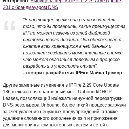
Интересно:
Выпущена версия IPFire 2.29 Core Update
201 с брандмауэром DNS
“В настоящее время она реализована для
того, чтобы проверить, какие преимущества
IPF
ire может извлечь из этой файловой
системы нового дизайна. Она обеспечивает
сжатие всех хранящихся в ней данных и
позволяет создавать моментальные снимки,
что может оказаться полезным в процессе
разработки и упростить откат”
- говорит разработчик
IPF
ire Майкл Тремер
Другие заметные изменения в
IPF
ire 2.29 Core Update
186 включают исправленный мост Unbound/DHCP
Leases, позволяющий избежать ненужной перезагрузки
DNS
-резольвера Unbound, более тихий процесс загрузки
за счет удаления ненужных предупреждений, а также
удаление сломанного дополнения sslh и приложения
для мониторинга компьютерных систем и сетей с