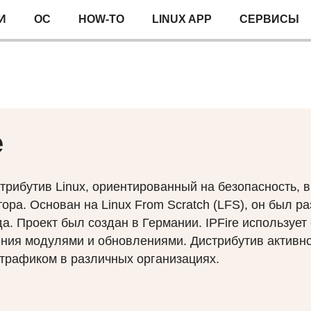
И
ОС
HOW-TO
LINUX APP
СЕРВИСЫ
e
стрибутив Linux, ориентированный на безопасность
ора. Основан на Linux From Scratch (
LFS
), он был р
да. Проект был создан в Германии.
IPF
ire используе
ния модулями и обновлениями. Дистрибутив активно
трафиком в различных организациях.