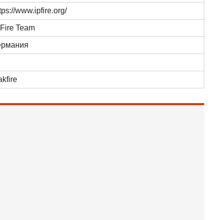
tps://www.ipfire.org/
PFire Team
ермания
kfire