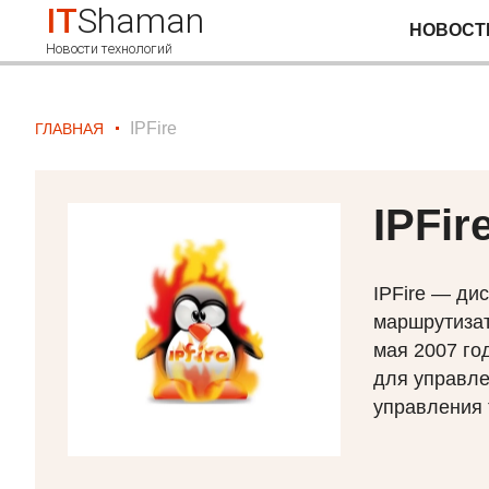
IT
Shaman
НОВОСТ
Новости технологий
IPFire
ГЛАВНАЯ
IPFir
IPF
ire — ди
маршрутизат
мая 2007 го
для управле
управления 