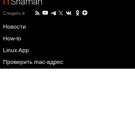
IT
Shaman
Следить в
Новости
How-to
Linux App
Проверить mac-адрес
Зачем этот сайт?
Политика
Наша команда
Список всех уязвимостей
Операционные системы