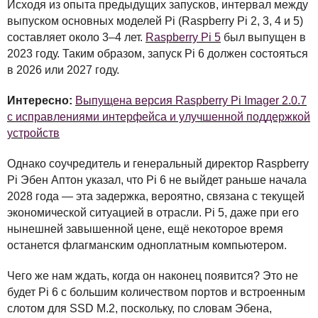
Исходя из опыта предыдущих запусков, интервал между
выпуском основных моделей Pi (Raspberry Pi 2, 3, 4 и 5)
составляет около 3–4 лет.
Raspberry Pi 5
был выпущен в
2023 году. Таким образом, запуск Pi 6 должен состояться
в 2026 или 2027 году.
Интересно:
Выпущена версия Raspberry Pi Imager 2.0.7
с исправлениями интерфейса и улучшенной поддержкой
устройств
Однако соучредитель и генеральный директор Raspberry
Pi Эбен Аптон указал, что Pi 6 не выйдет раньше начала
2028 года — эта задержка, вероятно, связана с текущей
экономической ситуацией в отрасли. Pi 5, даже при его
нынешней завышенной цене, ещё некоторое время
останется флагманским одноплатным компьютером.
Чего же нам ждать, когда он наконец появится? Это не
будет Pi 6 с большим количеством портов и встроенным
слотом для
SSD
M.2, поскольку, по словам Эбена,