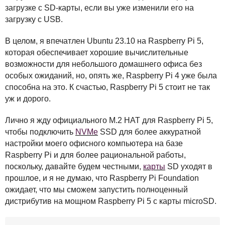
загрузке с SD-карты, если вы уже изменили его на
загрузку с
USB
.
В целом, я впечатлен Ubuntu 23.10 на Raspberry Pi 5,
которая обеспечивает хорошие вычислительные
возможности для небольшого домашнего офиса без
особых ожиданий, но, опять же, Raspberry Pi 4 уже была
способна на это. К счастью, Raspberry Pi 5 стоит не так
уж и дорого.
Лично я жду официального M.2
HAT
для Raspberry Pi 5,
чтобы подключить
NVM
e
SSD
для более аккуратной
настройки моего офисного компьютера на базе
Raspberry Pi и для более рациональной работы,
поскольку, давайте будем честными,
карты
SD уходят в
прошлое, и я не думаю, что Raspberry Pi Foundation
ожидает, что мы сможем запустить полноценный
дистрибутив на мощном Raspberry Pi 5 с карты microSD.