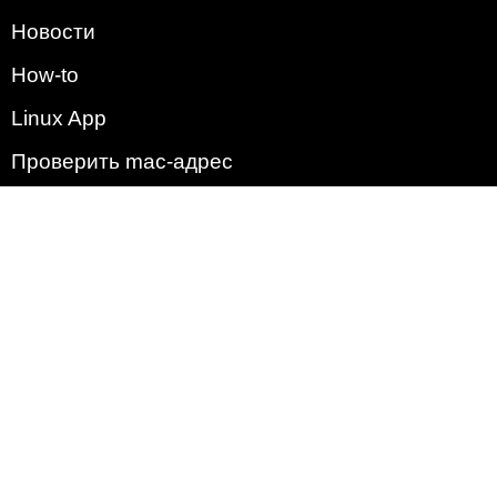
Новости
How-to
Linux App
Проверить mac-адрес
Зачем этот сайт?
Политика
Наша команда
Список всех уязвимостей
Операционные системы
2009 - 2026