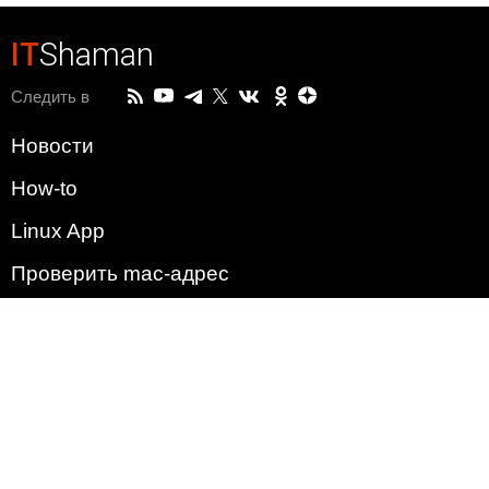
IT
Shaman
Следить в
Новости
How-to
Linux App
Проверить mac-адрес
Зачем этот сайт?
Политика
Наша команда
Список всех уязвимостей
Операционные системы