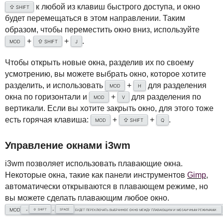
к любой из клавиш быстрого доступа, и окно
⇧
SHIFT
будет перемещаться в этом направлении. Таким
образом, чтобы переместить окно вниз, используйте
+
+
.
⇧
MOD
SHIFT
J
Чтобы открыть новые окна, разделив их по своему
усмотрению, вы можете выбрать окно, которое хотите
разделить, и использовать
+
для разделения
MOD
H
окна по горизонтали и
+
для разделения по
MOD
V
вертикали. Если вы хотите закрыть окно, для этого тоже
есть горячая клавиша:
+
+
.
⇧
MOD
SHIFT
Q
Управление окнами i3wm
i3wm позволяет использовать плавающие окна.
Некоторые окна, такие как панели инструментов
Gimp
,
автоматически открываются в плавающем режиме, но
вы можете сделать плавающим любое окно.
MOD
⇧
SHIFT
SPACE
+
+
БУДЕТ ПЕРЕКЛЮЧАТЬ ВЫБРАННОЕ ОКНО МЕЖДУ ПЛАВАЮЩИМ И МОЗАИЧНЫМ РЕЖИМАМИ.