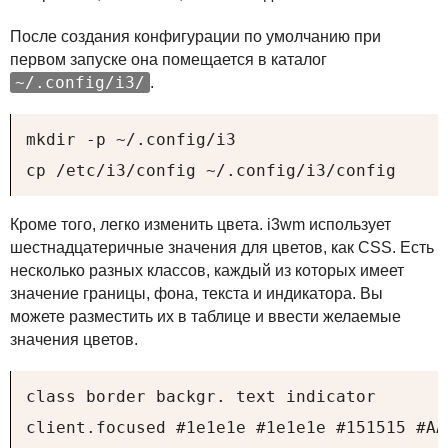
После создания конфигурации по умолчанию при
первом запуске она помещается в каталог
~/.config/i3/
.
mkdir -p ~/.config/i3

cp /etc/i3/config ~/.config/i3/config
Кроме того, легко изменить цвета. i3wm использует
шестнадцатеричные значения для цветов, как
CSS
. Есть
несколько разных классов, каждый из которых имеет
значение границы, фона, текста и индикатора. Вы
можете разместить их в таблице и ввести желаемые
значения цветов.
class border backgr. text indicator

client.focused #1e1e1e #1e1e1e #151515 #AA0