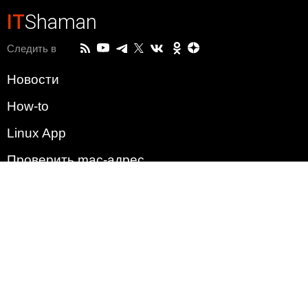
IT
Shaman
Следить в
Новости
How-to
Linux App
Проверить mac-адрес
Зачем этот сайт?
Политика
Наша команда
Список всех уязвимостей
Операционные системы