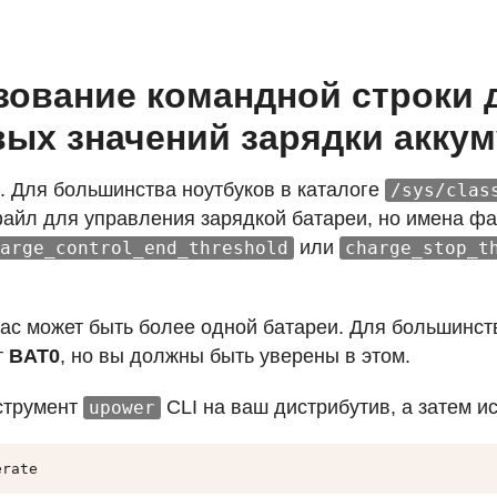
зование командной строки 
вых значений зарядки акку
м. Для большинства ноутбуков в каталоге
/sys/clas
айл для управления зарядкой батареи, но имена фа
или
arge_control_end_threshold
charge_stop_t
 вас может быть более одной батареи. Для большинст
т
BAT0
, но вы должны быть уверены в этом.
струмент
CLI
на ваш дистрибутив, а затем ис
upower
erate