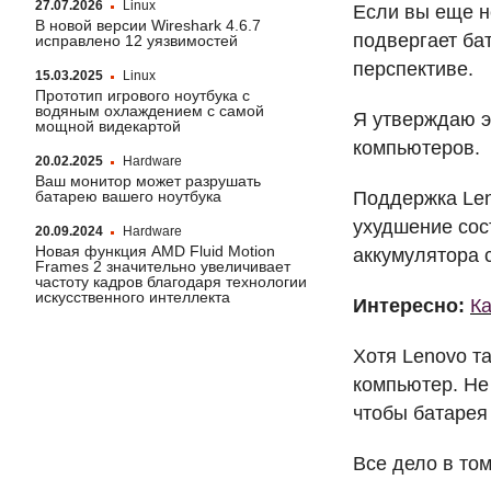
27.07.2026
Linux
Если вы еще н
В новой версии Wireshark 4.6.7
подвергает ба
исправлено 12 уязвимостей
перспективе.
15.03.2025
Linux
Прототип игрового ноутбука с
водяным охлаждением с самой
Я утверждаю эт
мощной видекартой
компьютеров.
20.02.2025
Hardware
Ваш монитор может разрушать
батарею вашего ноутбука
Поддержка Len
ухудшение сос
20.09.2024
Hardware
Новая функция AMD Fluid Motion
аккумулятора 
Frames 2 значительно увеличивает
частоту кадров благодаря технологии
искусственного интеллекта
Интересно:
Ка
Хотя Lenovo т
компьютер. Не
чтобы батарея
Все дело в то