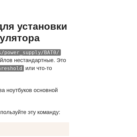
для установки
мулятора
s/power_supply/BAT0/
йлов нестандартные. Это
или что-то
hreshold
ва ноутбуков основной
пользуйте эту команду: