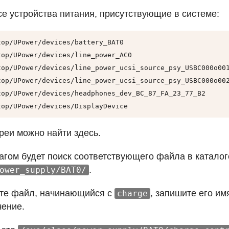
се устройства питания, присутствующие в системе:
op/UPower/devices/battery_BAT0

op/UPower/devices/line_power_AC0

top/UPower/devices/line_power_ucsi_source_psy_USBC000o001
top/UPower/devices/line_power_ucsi_source_psy_USBC000o002
top/UPower/devices/headphones_dev_BC_87_FA_23_77_B2

top/UPower/devices/DisplayDevice
реи можно найти здесь.
ом будет поиск соответствующего файла в каталог
.
ower_supply/BAT0/
ете файл, начинающийся с
, запишите его им
charge
чение.