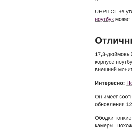
UHPILCL
не ут
ноутбук
может р
Отличн
17,3-дюймовы
корпусе ноутб
внешний монит
Интересно:
Но
Он имеет соот
обновления 12
Ободки тонкие,
камеры. Похож