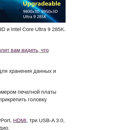
и Intel Core Ultra 9 285K.
лит вам видеть, что
ля хранения данных и
змером печатной платы
прикрепить головку
yPort,
HDMI
, три
USB
-A 3.0,
дио.