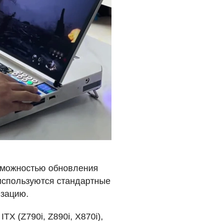
озможностью обновления
 используются стандартные
изацию.
ы
ITX
(Z790i, Z890i, X870i),