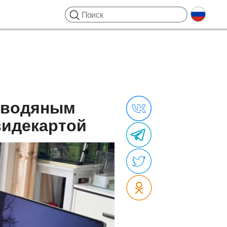
с водяным
видекартой