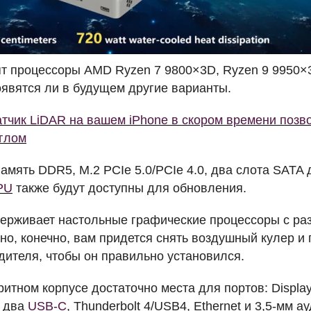
ят процессоры
AMD
Ryzen 7 9800×3D, Ryzen 9 9950×3D 
оявятся ли в будущем другие варианты.
тчик LiDAR на вашем iPhone в скором времени позво
углом
память DDR5, M.2
PCI
e 5.0/PCIe 4.0, два слота
SATA
д
PU
также будут доступны для обновления.
ерживает настольные графические процессоры с ра
но, конечно, вам придется снять воздушный кулер и 
дителя, чтобы он правильно установился.
итном корпусе достаточно места для портов: Displa
, два
USB
-C
, Thunderbolt 4/USB4, Ethernet и 3,5-мм ау