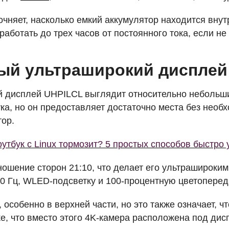
очняет, насколько емкий аккумулятор находится внутр
аботать до трех часов от постоянного тока, если не 
ый ультраширокий дисплей
й дисплей
UHPILCL
выглядит относительно небольши
ука, но он предоставляет достаточно места без необ
ор.
утбук с Linux тормозит? 5 простых способов быстро 
ношение сторон 21:10, что делает его ультрашироким
0 Гц,
WLED
-подсветку и 100-процентную цветопере
 особенно в верхней части, но это также означает, чт
е, что вместо этого 4K-камера расположена под ди