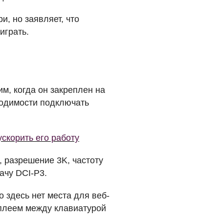
и, но заявляет, что
играть.
м, когда он закреплен на
ходимости подключать
ускорить его работу
, разрешение 3K, частоту
дачу
DCI
-P3.
о здесь нет места для веб-
сплеем между клавиатурой