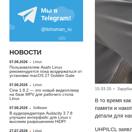
НОВОСТИ
07.08.2026
Linux
Пользователям Asahi Linux
рекомендуется пока воздержаться от
установки macOS 27 Golden Gate
07.08.2026
Linux
15.03.25
Заруби
Cine 1.8.2 — это новый видеоплеер
на базе MPV для рабочего стола
Linux
В то время ка
памяти и нако
07.08.2026
Software
В аудиоредакторе Audacity 3.7.8
детали для на
улучшен интерфейс для Linux с
высоким разрешением HiDPI
UHPILCL
заявл
27.07.2026
Linux