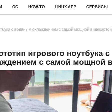
И
ОС
HOW-TO
LINUX APP
СЕРВИСЫ
утбука с водяным охлаждением с самой мощной видекартой
ототип игрового ноутбука 
аждением с самой мощной 