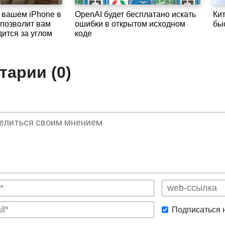
 вашем iPhone в
OpenAI будет бесплатано искать
Ки
 позволит вам
ошибки в открытом исходном
бы
дится за углом
коде
арии (0)
Подписаться 