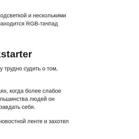
подсветкой и несколькими
находится
RGB
-тачпад
starter
у трудно судить о том,
ях, когда более слабое
большинства людей он
равдать себя.
 новостной ленте и захотел