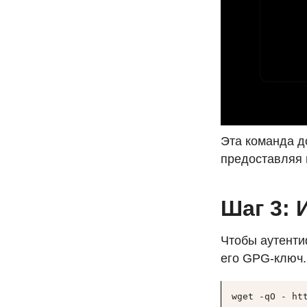
Эта команда д
предоставляя 
Шаг 3: 
Чтобы аутенти
его
GPG
-ключ
wget -qO - ht