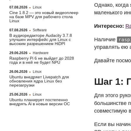
Однако, когда
07.08.2026
Linux
маленького ин
Cine 1.8.2 — это новый видеоплеер
на базе MPV для рабочего стола
Linux
Интересно:
Ra
07.08.2026
Software
В аудиоредакторе Audacity 3.7.8
Наличие
rasp
улучшен интерфейс для Linux с
высоким разрешением HiDPI
управлять ею 
29.06.2026
Hardware
Raspberry Pi 6 не выйдет до 2028
Давайте посмот
года и в ней не будет NPU
26.06.2026
Linux
Ubuntu внедряет Livepatch для
Шаг 1: 
обновления ядра Linux без
перезагрузки
Для этого рук
25.06.2026
Linux
Ubuntu планирует постепенно
большинстве п
внедрять Ai в новые версии ОС
совместимую в
Если вы начин