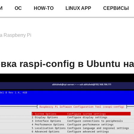
И
ОС
HOW-TO
LINUX APP
СЕРВИСЫ
на Raspberry Pi
вка raspi-config в Ubuntu на