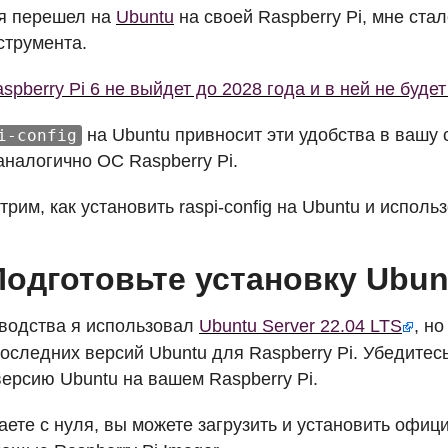
 я перешел на
Ubuntu
на своей Raspberry Pi, мне стал
струмента.
spberry Pi 6 не выйдет до 2028 года и в ней не буде
на Ubuntu привносит эти удобства в вашу 
i-config
аналогично ОС Raspberry Pi.
рим, как установить raspi-config на Ubuntu и использ
Подготовьте установку Ubun
оводства я использовал
Ubuntu Server 22.04
LTS
, н
оследних версий Ubuntu для Raspberry Pi. Убедитесь
ерсию Ubuntu на вашем Raspberry Pi.
аете с нуля, вы можете загрузить и установить офиц