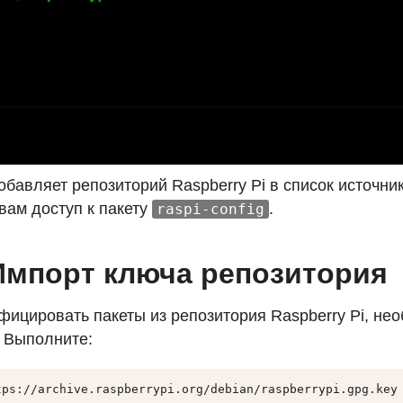
обавляет репозиторий Raspberry Pi в список источни
вам доступ к пакету
.
raspi-config
Импорт ключа репозитория
фицировать пакеты из репозитория Raspberry Pi, не
. Выполните:
tps://archive.raspberrypi.org/debian/raspberrypi.gpg.key