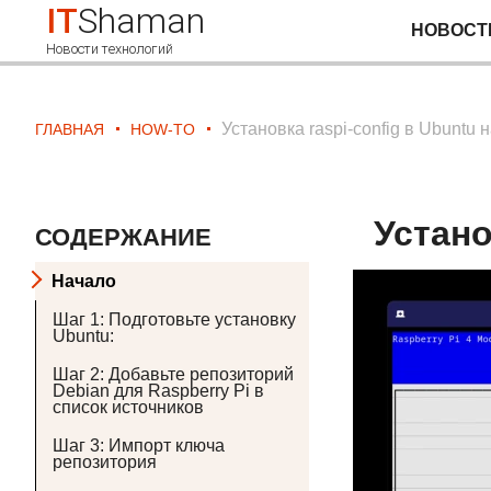
IT
Shaman
НОВОСТ
Новости технологий
Установка raspi-config в Ubuntu 
ГЛАВНАЯ
HOW-TO
Устано
СОДЕРЖАНИЕ
Начало
Шаг 1: Подготовьте установку
Ubuntu:
Шаг 2: Добавьте репозиторий
Debian для Raspberry Pi в
список источников
Шаг 3: Импорт ключа
репозитория