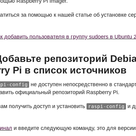
ощью Raspberry Pi Imager.
атиться за помощью к нашей статье об установке се
к добавить пользователя в группу sudoers в Ubuntu 
Добавьте репозиторий Debi
ry Pi в список источников
не доступен непосредственно в стандар
spi-config
авить официальный репозиторий Raspberry Pi.
нам получить доступ и установить
и д
raspi-config
инал
и введите следующую команду, это для верси