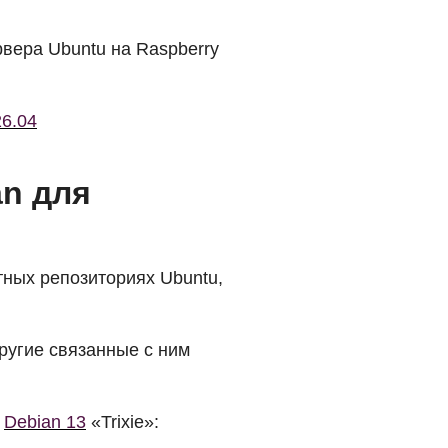
рвера Ubuntu на Raspberry
26.04
an для
тных репозиториях Ubuntu,
ругие связанные с ним
и
Debian 13
«Trixie»: