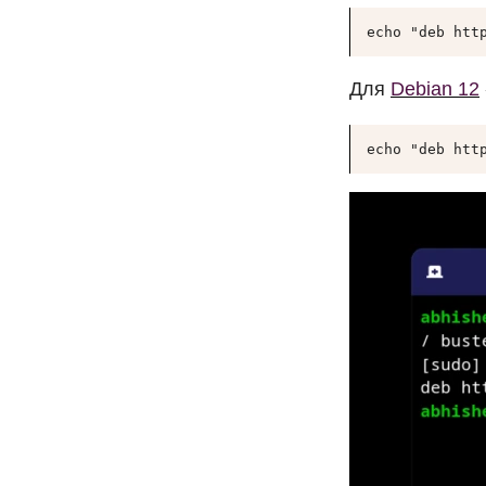
echo "deb htt
Для
Debian 12
echo "deb htt