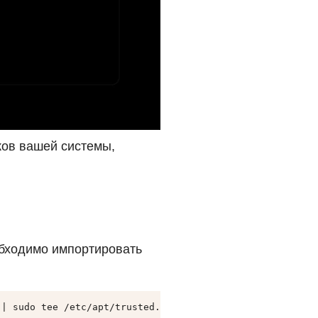
ков вашей системы,
обходимо импортировать
 | sudo tee /etc/apt/trusted.gpg.d/raspberrypi.asc