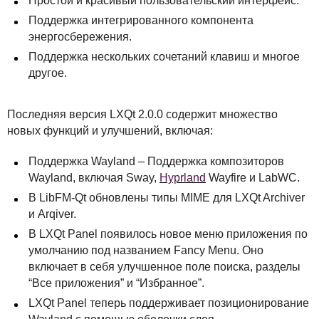
Простой и красивый пользовательский интерфейс.
Поддержка интегрированного компонента
энергосбережения.
Поддержка нескольких сочетаний клавиш и многое
другое.
Последняя версия
LXQ
t 2.0.0 содержит множество
новых функций и улучшений, включая:
Поддержка Wayland – Поддержка композиторов
Wayland, включая Sway,
Hyprland
Wayfire и LabWC.
В LibFM-Qt обновлены типы
MIME
для
LXQ
t Archiver
и Arqiver.
В
LXQ
t Panel появилось новое меню приложения по
умолчанию под названием Fancy Menu. Оно
включает в себя улучшенное поле поиска, разделы
“Все приложения” и “Избранное”.
LXQ
t Panel теперь поддерживает позиционирование