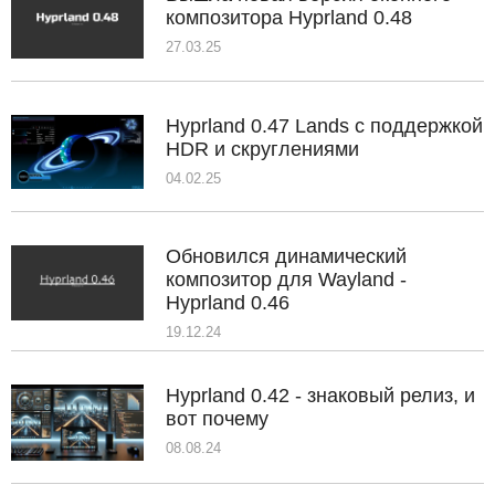
композитора Hyprland 0.48
27.03.25
Hyprland 0.47 Lands с поддержкой
HDR и скруглениями
04.02.25
Обновился динамический
композитор для Wayland -
Hyprland 0.46
19.12.24
Hyprland 0.42 - знаковый релиз, и
вот почему
08.08.24