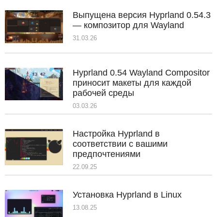
Выпущена версия Hyprland 0.54.3
— композитор для Wayland
31.03.26
Hyprland 0.54 Wayland Compositor
приносит макеты для каждой
рабочей среды
03.03.26
Настройка Hyprland в
соответствии с вашими
предпочтениями
22.09.25
Установка Hyprland в Linux
13.08.25