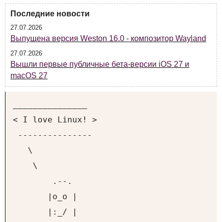
Последние новости
27.07.2026
Выпущена версия Weston 16.0 - композитор Wayland
27.07.2026
Вышли первые публичные бета-версии iOS 27 и
macOS 27
_______________

< I love Linux! >

 ---------------

   \

    \

        .--.

       |o_o |

       |:_/ |
