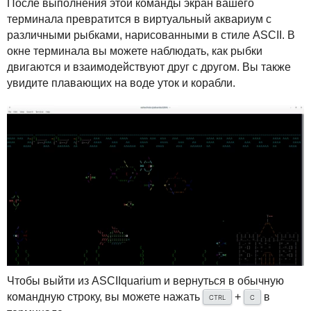
После выполнения этой команды экран вашего
терминала превратится в виртуальный аквариум с
различными рыбками, нарисованными в стиле
ASCII
. В
окне терминала вы можете наблюдать, как рыбки
двигаются и взаимодействуют друг с другом. Вы также
увидите плавающих на воде уток и корабли.
Чтобы выйти из
ASCII
quarium и вернуться в обычную
командную строку, вы можете нажать
+
в
CTRL
C