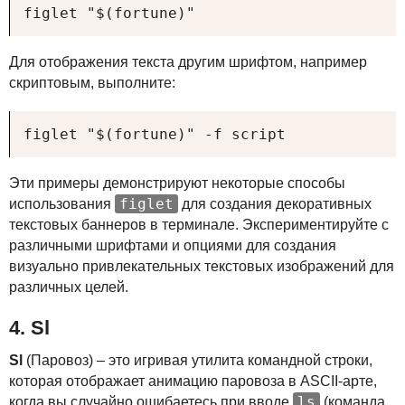
figlet "$(fortune)"
Для отображения текста другим шрифтом, например
скриптовым, выполните:
figlet "$(fortune)" -f script
Эти примеры демонстрируют некоторые способы
figlet
использования
для создания декоративных
текстовых баннеров в терминале. Экспериментируйте с
различными шрифтами и опциями для создания
визуально привлекательных текстовых изображений для
различных целей.
4. Sl
Sl
(Паровоз) – это игривая утилита командной строки,
которая отображает анимацию паровоза в
ASCII
-арте,
ls
когда вы случайно ошибаетесь при вводе
(команда