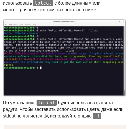
lolcat
использовать
с более длинным или
многострочным текстом, как показано ниже.
lolcat
По умолчанию,
будет использовать цвета
радуги. Чтобы заставить использовать цвета, даже если
-f
stdout не является tty, используйте опцию
: