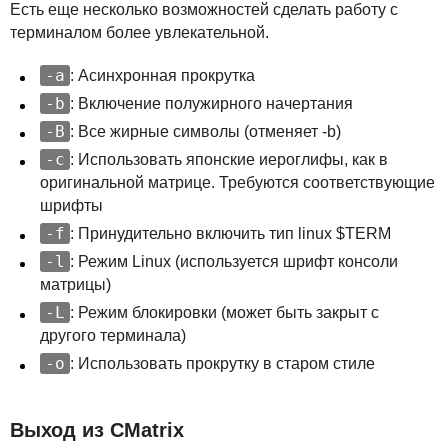
Есть еще несколько возможностей сделать работу с
терминалом более увлекательной.
-a
: Асинхронная прокрутка
-b
: Включение полужирного начертания
-B
: Все жирные символы (отменяет -b)
-c
: Использовать японские иероглифы, как в
оригинальной матрице. Требуются соответствующие
шрифты
-f
: Принудительно включить тип linux $TERM
-l
: Режим Linux (используется шрифт консоли
матрицы)
-L
: Режим блокировки (может быть закрыт с
другого терминала)
-o
: Использовать прокрутку в старом стиле
Выход из CMatrix