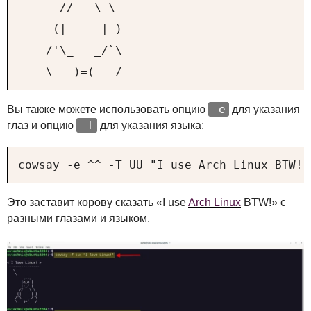
      //   \ \

     (|     | )

    /'\_   _/`\

    \___)=(___/
-e
Вы также можете использовать опцию
для указания
-T
глаз и опцию
для указания языка:
cowsay -e ^^ -T UU "I use Arch Linux BTW!"
Это заставит корову сказать «I use
Arch Linux
BTW
!» с
разными глазами и языком.