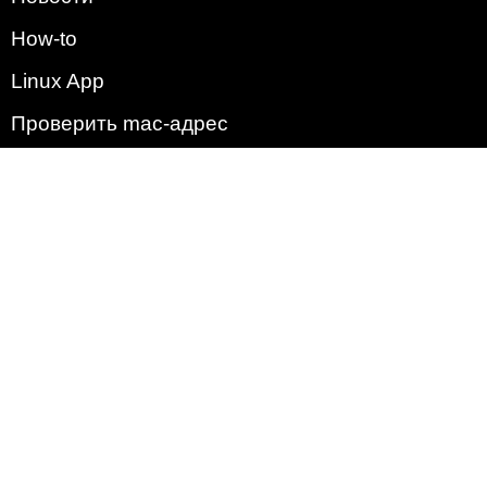
How-to
Linux App
Проверить mac-адрес
Зачем этот сайт?
Политика
Наша команда
Список всех уязвимостей
Операционные системы
2009 - 2026