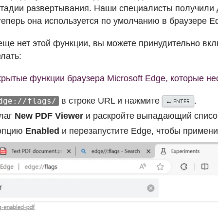
стадии развертывания. Наши специалисты получили 
теперь она используется по умолчанию в браузере E
 еще нет этой функции, вы можете принудительно вкл
елать:
рытые функции браузера Microsoft Edge, которые н
в строке
URL
и нажмите
.
dge://flags/
ENTER
↵
лаг
New
PDF
Viewer
и раскройте выпадающий списо
опцию
Enabled
и перезапустите Edge, чтобы примени