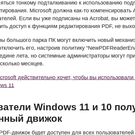
ляться тонкому подталкиванию к использованию подп
тирования. Microsoft должна как-то компенсировать
ателей. Если вы уже подписаны на Acrobat, вы может
чить доступ к функциям редактирования
PDF
, не вых
ы большого парка ПК могут включить новый механи
отключить его, настроив политику “NewPDFReaderEn
редине лета, но системные администраторы могут пр
сколько месяцев.
crosoft действительно хочет, чтобы вы использовали
ows 11
атели Windows 11 и 10 пол
нный движок
PDF
-движок будет доступен для всех пользователе