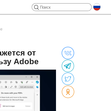
be
ажется от
ьзу Adobe