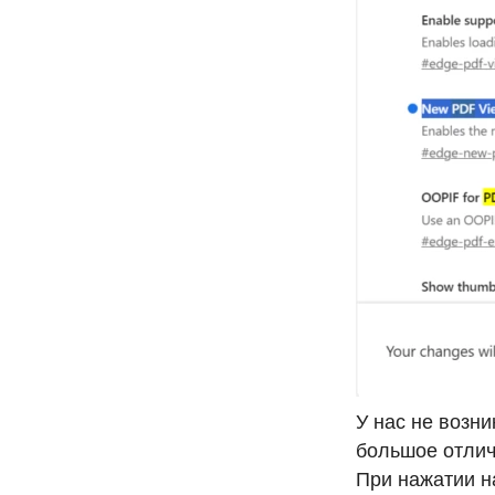
У нас не возн
большое отличи
При нажатии н