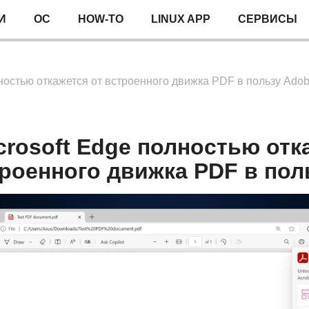
И
ОС
HOW-TO
LINUX APP
СЕРВИСЫ
лностью откажется от встроенного движка PDF в пользу Ado
crosoft Edge полностью отк
роенного движка PDF в пол