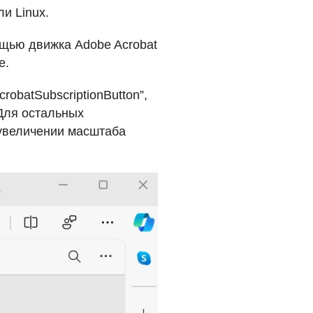
и Linux.
щью движка Adobe Acrobat
e.
obatSubscriptionButton”,
Для остальных
 увеличении масштаба