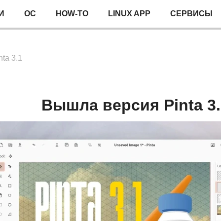
И
ОС
HOW-TO
LINUX APP
СЕРВИСЫ
ta 3.1
Вышла версия Pinta 3.