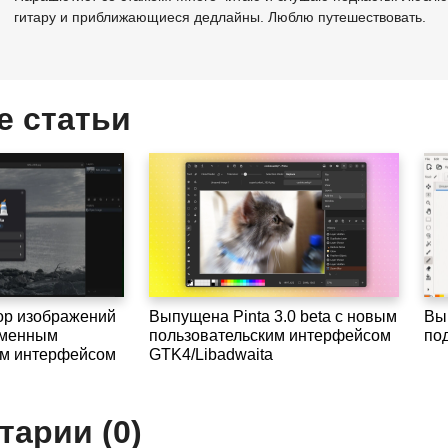
гитару и приближающиеся дедлайны. Люблю путешествовать.
е статьи
ор изображений
Выпущена Pinta 3.0 beta с новым
Вып
ременным
пользовательским интерфейсом
по
им интерфейсом
GTK4/Libadwaita
арии (0)