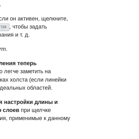
.
Если он активен, щелкните,
, чтобы задать
NTER
ния и т. д.
orm
.
ления теперь
о легче заметить на
ках холста (если линейки
идеальных областей.
я настройки длины и
 слоев
при щелчке
вия, применимые к данному