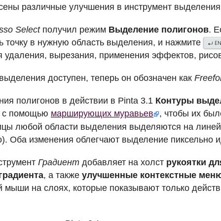
несены различные улучшения в инструмент выделения
sso Select
получил режим
Выделение полигонов
. 
ь точку в нужную область выделения, и нажмите
E
↵
 удаления, вырезания, применения эффектов, рисова
выделения доступен, теперь он обозначен как
Freef
ия полигонов в действии в Pinta 3.1
Контуры выде
с помощью
марширующих муравьев
, чтобы их был
ницы любой области выделения выделяются на линей
о). Оба изменения облегчают выделение пиксельно 
нструмент
Градиент
добавляет на холст
рукоятки дл
градиента
, а также
улучшенные контекстные меню
й мыши на слоях, которые показывают только дейст