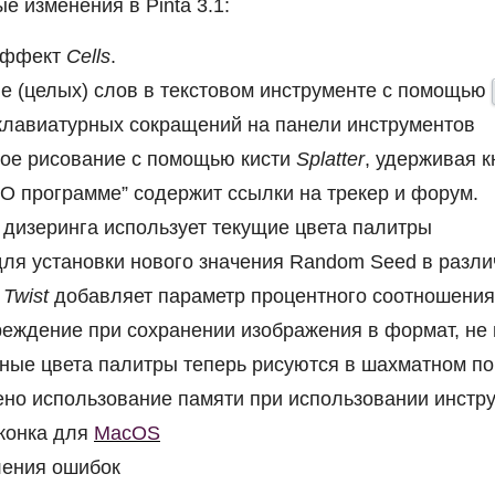
е изменения в Pinta 3.1:
эффект
Cells
.
е (целых) слов в текстовом инструменте с помощью
клавиатурных сокращений на панели инструментов
ое рисование с помощью кисти
Splatter
, удерживая 
“О программе” содержит ссылки на трекер и форум.
дизеринга использует текущие цвета палитры
для установки нового значения Random Seed в разл
т
Twist
добавляет параметр процентного соотношения
еждение при сохранении изображения в формат, н
ные цвета палитры теперь рисуются в шахматном п
но использование памяти при использовании инстр
конка для
MacOS
ения ошибок