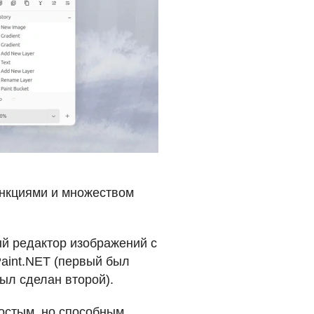
нкциями и множеством
ый редактор изображений с
aint.NET (первый был
был сделан второй).
остым, но способным