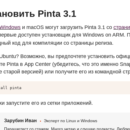
ановить Pinta 3.1
Windows
и macOS могут загрузить Pinta 3.1 со
страни
впервые доступен установщик для Windows on
ARM
. 
дный код для компиляции со страницы релиза.
Ubuntu? Возможно, вы предпочтете установить офи
те Pinta в App Center (убедитесь, что это именно Sna
 старой версией) или получите его из командной стр
tall pinta
и запустите его из сетки приложений.
Зарубин Иван
Эксперт по Linux и Windows
Парашютист со стажем. Много читаю и слушаю подкасты. Люблю 