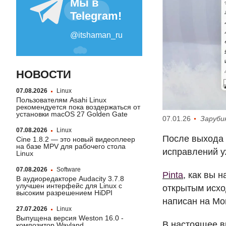
НОВОСТИ
07.08.2026
Linux
Пользователям Asahi Linux
рекомендуется пока воздержаться от
установки macOS 27 Golden Gate
07.01.26
Заруби
07.08.2026
Linux
После выхода 
Cine 1.8.2 — это новый видеоплеер
на базе MPV для рабочего стола
исправлений у
Linux
07.08.2026
Software
Pinta
, как вы 
В аудиоредакторе Audacity 3.7.8
улучшен интерфейс для Linux с
открытым исхо
высоким разрешением HiDPI
написан на Mo
27.07.2026
Linux
Выпущена версия Weston 16.0 -
В настоящее в
композитор Wayland