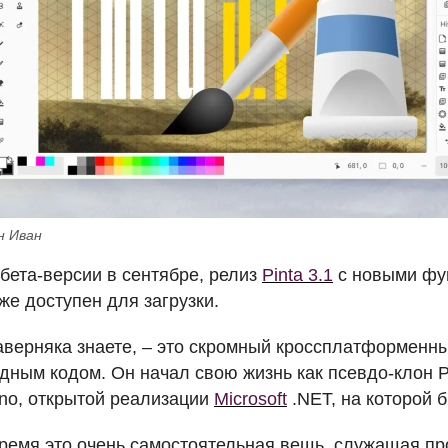
н Иван
бета-версии в сентябре, релиз
Pinta 3.1
с новыми фу
же доступен для загрузки.
наверняка знаете, – это скромный кроссплатформенн
дным кодом. Он начал свою жизнь как псевдо-клон P
no, открытой реализации
Microsoft
.NET, на которой 
ремя это очень самостоятельная вещь, служащая пр