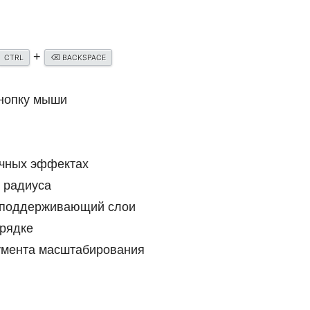
+
⌫
CTRL
BACKSPACE
кнопку мыши
ичных эффектах
 радиуса
е поддерживающий слои
орядке
умента масштабирования