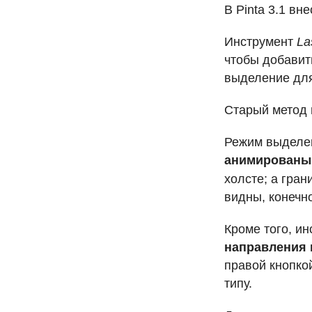
В Pinta 3.1 в
Инструмент
La
чтобы добавит
выделение для
Старый метод 
Режим выделен
анимированы
холсте; а гра
видны, конечн
Кроме того, и
направления 
правой кнопко
типу.