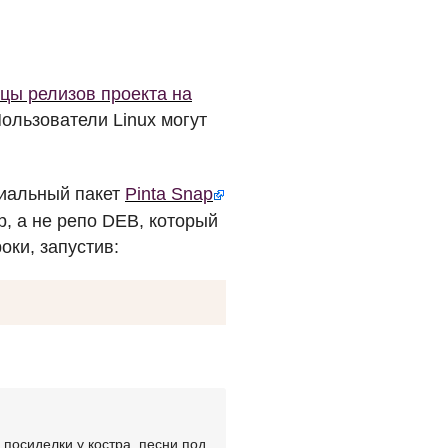
цы релизов проекта на
Пользователи Linux могут
циальный пакет
Pinta Snap
p, а не репо
DEB
, который
оки, запустив:
посиделки у костра, песни под