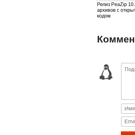
Релиз PeaZip 10
архивов с откр
кодом
Коммент