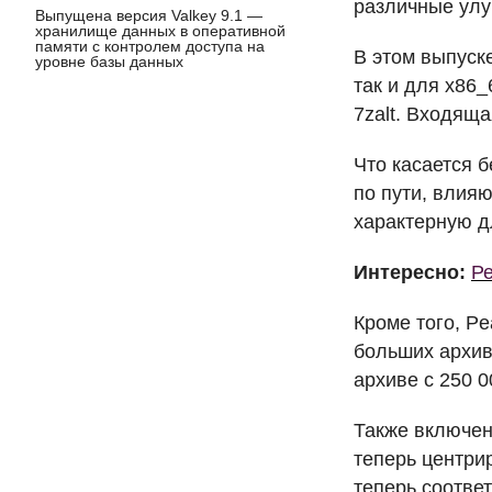
различные улу
Выпущена версия Valkey 9.1 —
хранилище данных в оперативной
памяти с контролем доступа на
В этом выпуске
уровне базы данных
так и для x86_
7zalt. Входяща
Что касается б
по пути, влия
характерную 
Интересно:
Ре
Кроме того, P
больших архив
архиве с 250 0
Также включен
теперь центри
теперь соотве