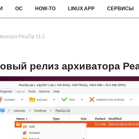
И
ОС
HOW-TO
LINUX APP
СЕРВИСЫ
ватора PeaZip 11.1
овый релиз архиватора Pea