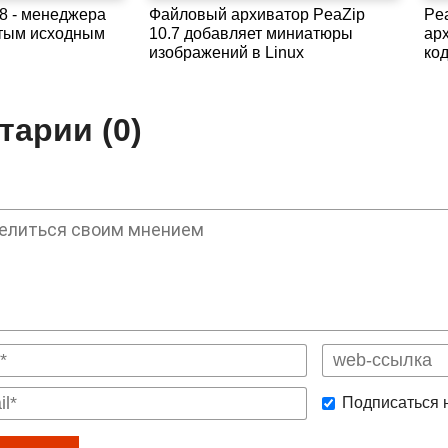
.8 - менеджера
Файловый архиватор PeaZip
Pe
ытым исходным
10.7 добавляет миниатюры
ар
изображений в Linux
ко
арии (0)
Подписаться 