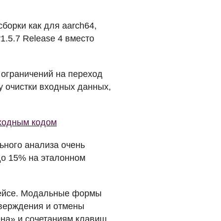
сборки как для aarch64,
v1.5.7 Release 4 вместо
а ограничений на переход
у очистки входных данных,
сходным кодом
ьного анализа очень
до 15% на эталонном
фейсе. Модальные формы
тверждения и отмены
на» и сочетаниям клавиш