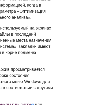
информацией, когда в
араметра «Оптимизация
ьного анализа».
 используемый на экранах
файлы в последний
аненные места назначения
истема», закладки имеют
я в корне подменю
Архив просматривается
троке состояния
кстного меню Windows для
 в соответствии с другими
ниям к выпуску
или