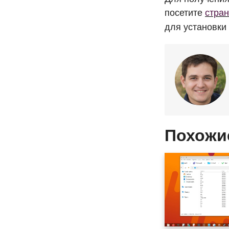
посетите
стра
для установки 
Похожи