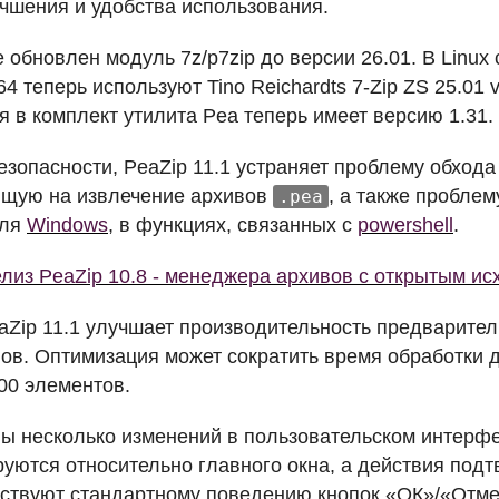
чшения и удобства использования.
 обновлен модуль 7z/p7zip до версии 26.01. В Linux 
64 теперь используют Tino Reichardts 7-Zip ZS 25.01 
я в комплект утилита Pea теперь имеет версию 1.31.
езопасности, PeaZip 11.1 устраняет проблему обход
ющую на извлечение архивов
, а также проблем
.pea
для
Windows
, в функциях, связанных с
powershell
.
лиз PeaZip 10.8 - менеджера архивов с открытым и
eaZip 11.1 улучшает производительность предварител
ов. Оптимизация может сократить время обработки 
00 элементов.
ы несколько изменений в пользовательском интер
руются относительно главного окна, а действия под
тствуют стандартному поведению кнопок «ОК»/«Отме