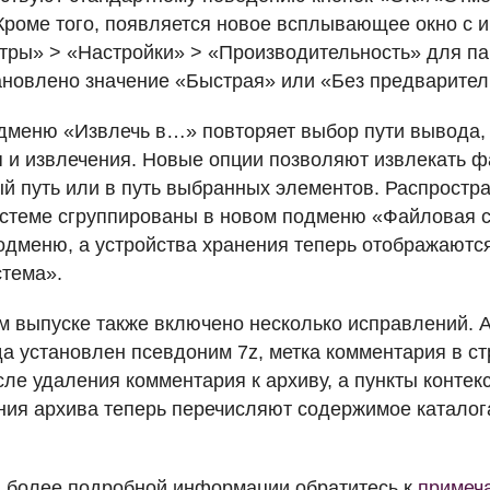
 Кроме того, появляется новое всплывающее окно с 
ры» > «Настройки» > «Производительность» для п
ановлено значение «Быстрая» или «Без предварител
одменю «Извлечь в…» повторяет выбор пути вывода,
 и извлечения. Новые опции позволяют извлекать 
й путь или в путь выбранных элементов. Распростр
стеме сгруппированы в новом подменю «Файловая с
одменю, а устройства хранения теперь отображаютс
тема».
ом выпуске также включено несколько исправлений. 
да установлен псевдоним 7z, метка комментария в с
сле удаления комментария к архиву, а пункты конте
ния архива теперь перечисляют содержимое каталога
 более подробной информации обратитесь к
примеча