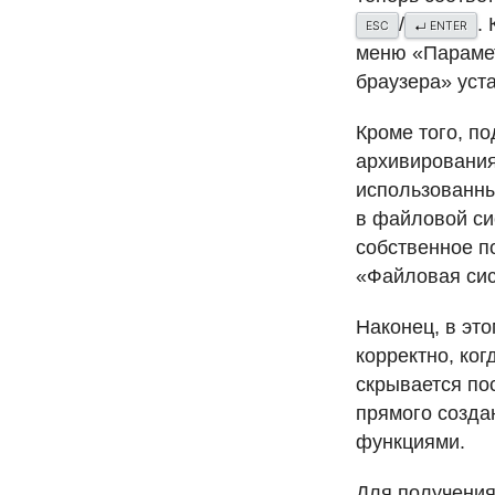
/
.
ESC
ENTER
↵
меню «Парамет
браузера» уст
Кроме того, п
архивирования
использованны
в файловой си
собственное п
«Файловая сис
Наконец, в эт
корректно, ког
скрывается по
прямого созда
функциями.
Для получения