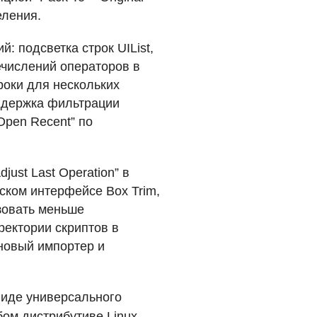
еления.
й: подсветка строк
UIL
ist,
ечислений операторов в
троки для нескольких
оддержка фильтрации
Open Recent” по
ust Last Operation” в
ском интерфейсе Box Trim,
зовать меньше
ректории скриптов в
 новый импортер и
иде универсального
бом дистрибутиве Linux,