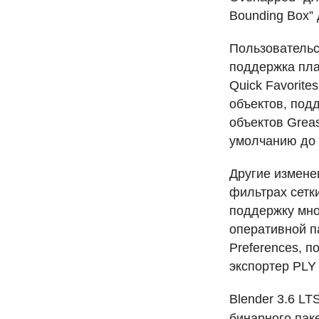
Bounding Box”
Пользовательс
поддержка пла
Quick Favorite
объектов, под
объектов Greas
умолчанию до 
Другие изменен
фильтрах сетк
поддержку мно
оперативной п
Preferences, 
экспортер
PLY
Blender 3.6
LT
бинарного паке