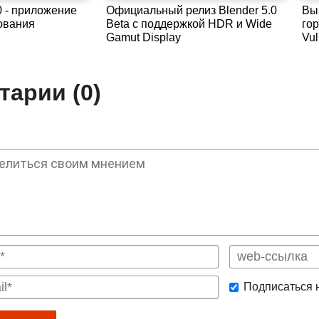
0 - приложение
Официальный релиз Blender 5.0
Вы
ования
Beta с поддержкой HDR и Wide
го
Gamut Display
Vu
арии (0)
Подписаться 