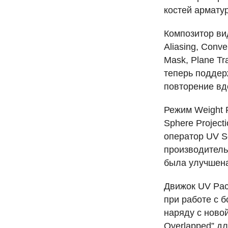
костей армату
Композитор ви
Aliasing, Conve
Mask, Plane Tr
теперь поддер
повторение вд
Режим Weight 
Sphere Project
оператор UV Se
производитель
была улучшена
Движок UV Pac
при работе с 
наряду с ново
Overlapped” д