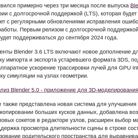
оявился примерно через три месяца после выпуска
Bl
рии с долгосрочной поддержкой (
LTS
), которая буде
лет с регулярными обновлениями исправления ошиб
работы. Первым релизом с долгосрочной поддержкой
будет поддерживаться до сентября 2024 года.
нты Blender 3.6
LTS
включают новое дополнение для
ку импорта и экспорта устаревшего формата 3DS, п
 аппаратное ускорение трассировки лучей для
GPU
In
ку симуляции на узлах геометрии.
лиз Blender 5.0 - приложение для 3D-моделировани
е также представлена новая система для улучшения
 копировании больших кусков данных, добавлена во
повых сокетов в редакторе узлов, расширен выбор ма
держка просмотра длительности сцены в строке сос
зование родительского пространства для выравнива