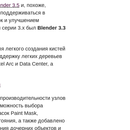
ender 3.5
и, похоже,
т поддерживаться в
ок и улучшением
 серии 3.x был
Blender 3.3
 легкого создания кистей
оддержку легких деревьев
tel Arc и Data Center, а
я
 производительности узлов
зможность выбора
сок Paint Mask,
тояния, а также добавлено
ния дочерних объектов и