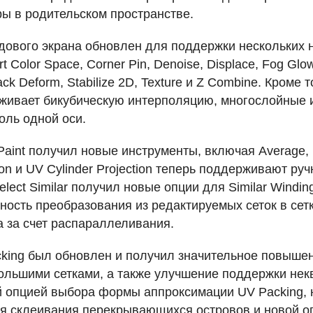
ры в родительском пространстве.
дового экрана обновлен для поддержки нескольких н
rt Color Space, Corner Pin, Denoise, Displace, Fog Glo
ack Deform, Stabilize 2D, Texture и Z Combine. Кроме т
живает бикубическую интерполяцию, многослойные
оль одной оси.
Paint получил новые инструменты, включая Average, 
ion и UV Cylinder Projection теперь поддерживают р
lect Similar получил новые опции для Similar Winding 
ность преобразования из редактируемых сеток в сет
 за счет распараллеливания.
king был обновлен и получил значительное повыше
большими сетками, а также улучшение поддержки не
й опцией выбора формы аппроксимации UV Packing, 
ля склеивания перекрывающихся островов и новой опц