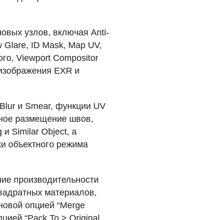
овых узлов, включая Anti-
w Glare, ID Mask, Map UV,
ого, Viewport Compositor
 изображения
EXR
и
Blur и Smear, функции UV
учное размещение швов,
и Similar Object, а
ки объектного режима
ние производительности
квадратных материалов,
новой опцией “Merge
ией “Pack To > Original