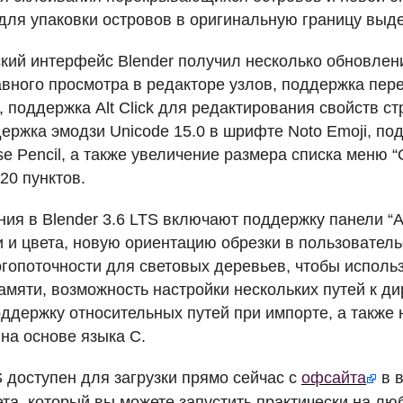
 для упаковки островов в оригинальную границу выд
кий интерфейс Blender получил несколько обновлени
вного просмотра в редакторе узлов, поддержка пер
s, поддержка Alt Click для редактирования свойств с
держка эмодзи Unicode 15.0 в шрифте Noto Emoji, п
e Pencil, а также увеличение размера списка меню “
20 пунктов.
ия в Blender 3.6
LTS
включают поддержку панели “Adj
и и цвета, новую ориентацию обрезки в пользователь
гопоточности для световых деревьев, чтобы исполь
амяти, возможность настройки нескольких путей к ди
поддержку относительных путей при импорте, а также
на основе языка C.
S
доступен для загрузки прямо сейчас с
офсайта
в в
та, который вы можете запустить практически на лю