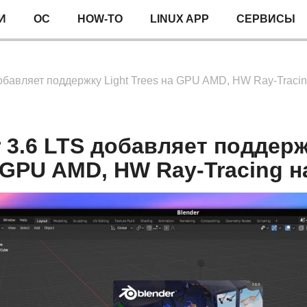
И
ОС
HOW-TO
LINUX APP
СЕРВИСЫ
обавляет поддержку Light Trees на GPU AMD, HW Ray-Tracing 
 3.6 LTS добавляет поддерж
 GPU AMD, HW Ray-Tracing на 