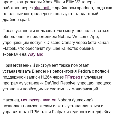
время, контроллеры Xbox Elite и Elite V2 теперь
работают через
bluetooth
с драйвером xpadneo, тогда как
остальные контроллеры используют стандартный
драйвер xpad.
После установки пользователи смогут воспользоваться
обновлённым приложением Nobara Welcome App,
упрощающим доступ к Discord Canary через бета-канал
Flatpak, что обеспечит лучшее качество обмена
экранами на
Wayland
.
Приветственный инструмент также помогает
устанавливать Blender из репозитория Fedora с полной
поддержкой записи H.264 через
FFmpeg
и улучшает
программу установки DaVinci Resolve, упрощая процесс
установки необходимых системных модификаций.
Наконец,
менеджер пакетов
Nobara (yumex-ng)
позволяет пользователям искать, устанавливаться и
управлять как
RPM
, так и Flatpak из единого интерфейса.