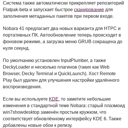
Система также автоматически прикрепляет репозиторий
Flatpak-beta и запускает быстрое
сканирование
для
заполнения метаданных пакетов при первом входе.
Nobara 41 предлагает два новых варианта для
HTPC
и
портативных ПК. Автообновление теперь происходит в
фоновом режиме, а загрузка меню
GRUB
сокращена до
нуля секунд.
По умолчанию установлен InputPlumber, а также
DeckyLoader и несколько плагинов (таких как Web
Browser, Decky Terminal и QuickLaunch). Хост Remote
Play был удален для улучшения настройки удалённого
воспроизведения.
Если вы используете
KDE
, то заметите небольшие
изменения в стандартной теме Nobara: старый плазмоид
win7showdesktop заменён простым кружком, что
соответствует обновлённому интерфейсу
KDE
6. Также
добавлены новые обои к релизу.