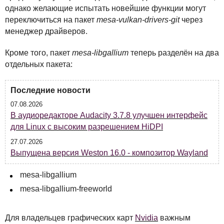
однако желающие испытать новейшие функции могут
переключиться на пакет
mesa-vulkan-drivers-git
через
менеджер драйверов.
Кроме того, пакет
mesa-libgallium
теперь разделён на два
отдельных пакета:
Последние новости
07.08.2026
В аудиоредакторе Audacity 3.7.8 улучшен интерфейс
для Linux с высоким разрешением HiDPI
27.07.2026
Выпущена версия Weston 16.0 - композитор Wayland
mesa-libgallium
mesa-libgallium-freeworld
Для владельцев графических карт
Nvidia
важным