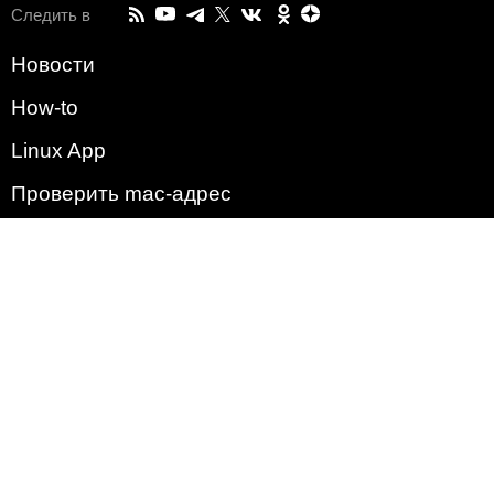
Следить в
Новости
How-to
Linux App
Проверить mac-адрес
Зачем этот сайт?
Политика
Наша команда
Список всех уязвимостей
Операционные системы
2009 - 2026