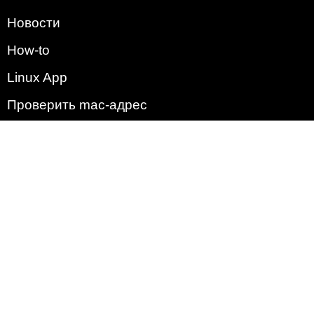
Новости
How-to
Linux App
Проверить mac-адрес
Зачем этот сайт?
Политика
Наша команда
Список всех уязвимостей
Операционные системы
2009 - 2026