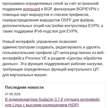
программно-определяемых сетей за счёт встроенной
поддержки
wireguard
и
BGP
, фильтрации
BGP
/EVPN с
помощью карт маршрутов и списков префиксов,
перераспределения маршрутов
OSPF
для фабрик,
дополнительных опций настройки контроллера
EVPN
, а
также поддержки IPv6-подслоя для
EVPN
.
Новый интерфейс управления позволяет
администраторам создавать, редактировать и удалять
пользовательские профили ЦП непосредственно из веб-
интерфейса Proxmox VE в разделе «Центры обработки
данных». Эта функция поддерживает рабочие нагрузки,
требующие определённых функций виртуального ЦП
для виртуальных машин.
Последние новости
07.08.2026
В аудиоредакторе Audacity 3.7.8 улучшен интерфейс
для Linux с высоким разрешением HiDPI