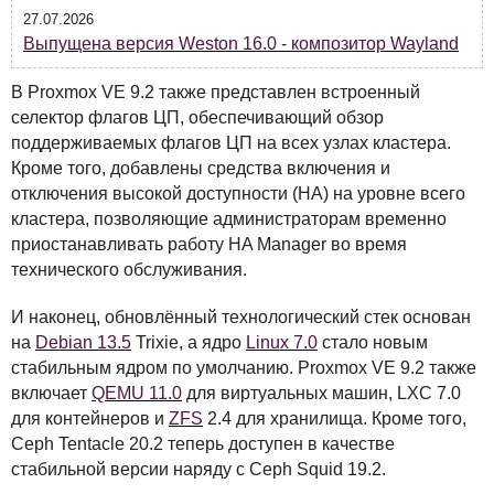
27.07.2026
Выпущена версия Weston 16.0 - композитор Wayland
В Proxmox VE 9.2 также представлен встроенный
селектор флагов ЦП, обеспечивающий обзор
поддерживаемых флагов ЦП на всех узлах кластера.
Кроме того, добавлены средства включения и
отключения высокой доступности (HA) на уровне всего
кластера, позволяющие администраторам временно
приостанавливать работу HA Manager во время
технического обслуживания.
И наконец, обновлённый технологический стек основан
на
Debian 13.5
Trixie, а ядро
Linux 7.0
стало новым
стабильным ядром по умолчанию. Proxmox VE 9.2 также
включает
QEMU
11.0
для виртуальных машин,
LXC
7.0
для контейнеров и
ZFS
2.4 для хранилища. Кроме того,
Ceph Tentacle 20.2 теперь доступен в качестве
стабильной версии наряду с Ceph Squid 19.2.