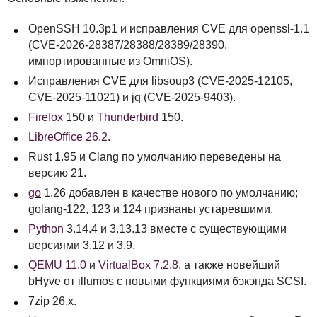
OpenSSH 10.3p1 и исправления
CVE
для openssl-1.1
(
CVE
-2026-28387/28388/28389/28390,
импортированные из OmniOS).
Исправления
CVE
для libsoup3 (
CVE
-2025-12105,
CVE
-2025-11021) и jq (
CVE
-2025-9403).
Firefox
150 и
Thunderbird
150.
LibreOffice 26.2
.
Rust 1.95 и Clang по умолчанию переведены на
версию 21.
go
1.26 добавлен в качестве нового по умолчанию;
golang-122, 123 и 124 признаны устаревшими.
Python
3.14.4 и 3.13.13 вместе с существующими
версиями 3.12 и 3.9.
QEMU
11.0
и
VirtualBox 7.2.8
, а также новейший
bHyve от illumos с новыми функциями бэкэнда
SCSI
.
7zip 26.x.