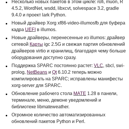
Несколько новых пакетов в этом цикле: rofi, muon, R
4.5.2, WordNet, wsdd, libxcvt, solvespace 3.2, gradle
9.4.0 и проект lark Python.
Новый драйвер Xorg xf86-video-illumosfb для буфера
кадра
UEFI
в illumos.
Новые драйверы, перенесенные из illumos: драйвер
сетевой
Карты
igc 2.5G и свежая партия обновлений
драйверов virtio и хранилищ, благодаря чему больше
оборудования доступно сразу.
Поддержка
SPARC
постоянно растет:
VLC
, sbcl, swi-
prolog,
NetBeans
и
Qt
6.10.2 теперь можно
компилировать на
SPARC
; исправлены манифесты
xorg-server для
SPARC
.
Обновление рабочего стола
MATE
1.28 в панели,
терминале, меню, демоне уведомлений и
библиотеке libmateweather.
Огромное количество автоматизированных
обновлений пакетов Python и Perl.