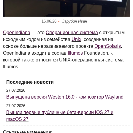
16.06.26
Зарубин Иван
OpenIndiana
— это
Операционная система
с открытым
исходным кодом из семейства
Unix
, созданная на
основе больше неразвиваемого проекта
OpenSolaris
.
OpenIndiana входит в состав
Illumos
Foundation, к
которой также относится
UNIX
-операционная система
Illumos.
Последние новости
27.07.2026
Выпущена версия Weston 16.0 - композитор Wayland
27.07.2026
Вышли первые публичные бета-версии iOS 27 и
macOS 27
Основные изменения: