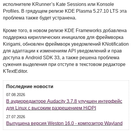
исполнителе KRunner’s Kate Sessions или Konsole
Profiles. В грядущем релизе
KDE
Plasma 5.27.10
LTS
эта
проблема также будет устранена.
Кроме того, в новом релизе
KDE
Frameworks добавлена
поддержка кириллических инициалов для фреймворка
Kirigami, обновлен фреймворк уведомлений KNotification
для адаптации к изменениям
API
уведомлений и прав
доступа в Android
SDK
33, а также решена проблема
сужения выделения при отступе в текстовом редакторе
KTextEditor.
Последние новости
07.08.2026
В аудиоредакторе Audacity 3.7.8 улучшен интерфейс
для Linux с высоким разрешением HiDPI
27.07.2026
Выпущена версия Weston 16.0 - композитор Wayland