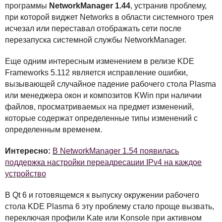
программы
NetworkManager 1.44
, устранив проблему,
при которой виджет Networks в области системного трея
исчезал или переставал отображать сети после
перезапуска системной службы NetworkManager.
Еще одним интересным изменением в релизе
KDE
Frameworks 5.112 является исправление ошибки,
вызывающей случайное падение рабочего стола Plasma
или менеджера окон и композитов KWin при наличии
файлов, просматриваемых на предмет изменений,
которые содержат определенные типы изменений с
определенным временем.
Интересно:
В NetworkManager 1.54 появилась
поддержка настройки переадресации IPv4 на каждое
устройство
В Qt 6 и готовящемся к выпуску окружении рабочего
стола
KDE
Plasma 6 эту проблему стало проще вызвать,
переключая профили Kate или Konsole при активном