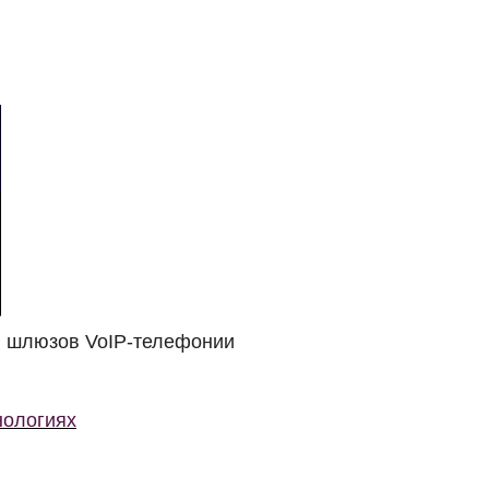
, шлюзов VoIP-телефонии
нологиях