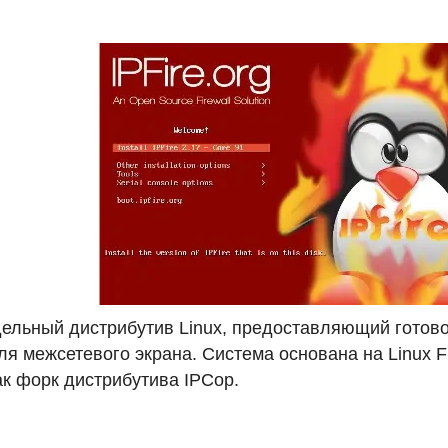
дельный дистрибутив Linux, предоставляющий готов
ля межсетевого экрана. Система основана на Linux F
ак форк дистрибутива
IPC
op.