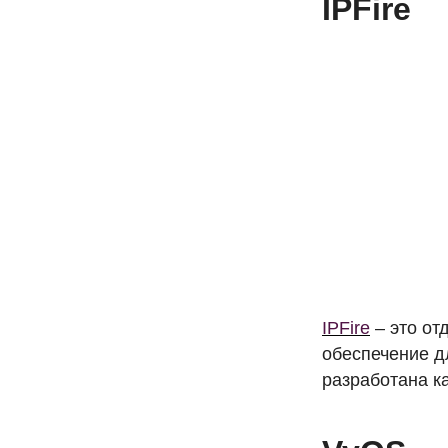
IPF
ire
IPF
ire
– это от
обеспечение д
разработана к