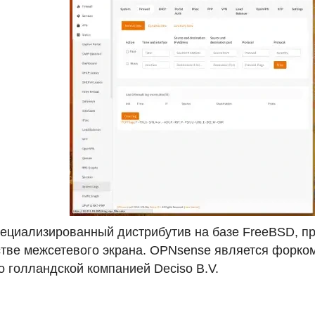
ециализированный дистрибутив на базе FreeBSD, п
стве межсетевого экрана.
OPN
sense является форком
о голландской компанией Deciso B.V.