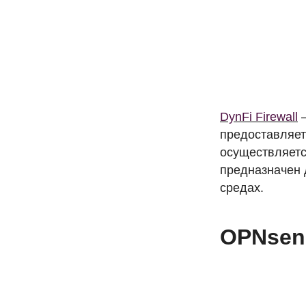
DynFi Firewall
–
предоставляе
осуществляетс
предназначен 
средах.
OPN
sen