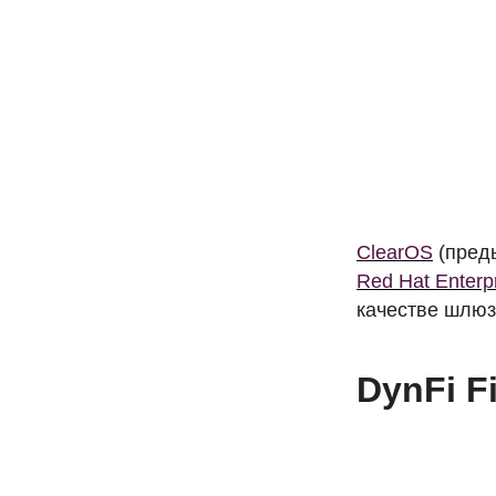
ClearOS
(преды
Red Hat Enterpr
качестве шлюз
DynFi Fi