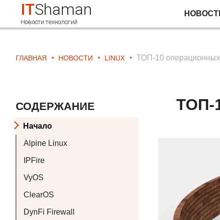
IT
Shaman
НОВОСТ
Новости технологий
ТОП-10 операционных 
ГЛАВНАЯ
НОВОСТИ
LINUX
ТОП-
СОДЕРЖАНИЕ
Начало
Alpine Linux
IPFire
VyOS
ClearOS
DynFi Firewall