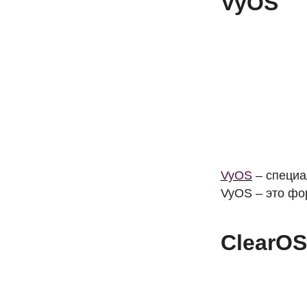
VyOS
VyOS
– специа
VyOS – это фор
ClearOS