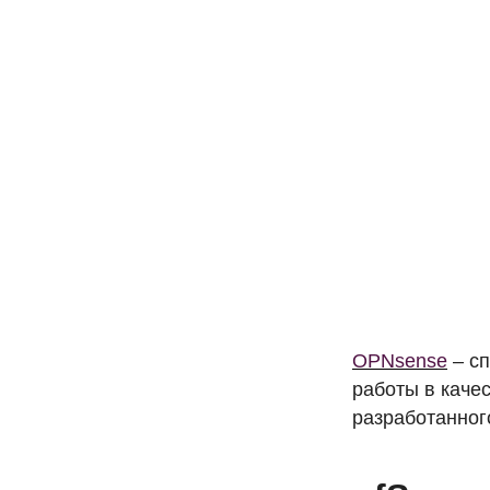
OPN
sense
– сп
работы в каче
разработанног