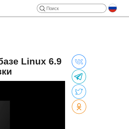
азе Linux 6.9
зки