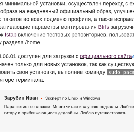
я минимальной установки, осуществлен переход с е
образа на ежедневный официальный образ, улучше
 пакетов во всех подменю профиля, а также испра
трагивающие параметры монтирования
Btrfs
загрузоч
ок
fstab
включение тестовых репозиториев, пользоват
у раздела /home.
4.06.01 доступен для загрузки с
официального сайта
начен только для новых установок, так как существ
бновить свои установки, выполнив команду
sudo pac
яторе терминала.
Зарубин Иван
Эксперт по Linux и Windows
Парашютист со стажем. Много читаю и слушаю подкасты. Люблю 
гитару и приближающиеся дедлайны. Люблю путешествовать.