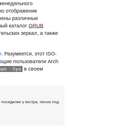
женедельного
но отображение
влены различные
ный каталог
GRUB
ельских зеркал, а также
. Разумеется, этот
ISO
-
ующие пользователи Arch
в своем
man -Syu
посиделки у костра, песни под