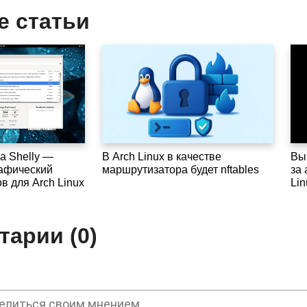
е статьи
а Shelly —
В Arch Linux в качестве
Вы
афический
маршрутизатора будет nftables
за 
в для Arch Linux
Lin
арии (0)