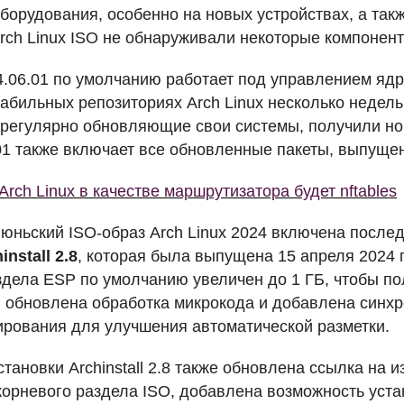
борудования, особенно на новых устройствах, а такж
rch Linux
ISO
не обнаруживали некоторые компонент
4.06.01 по умолчанию работает под управлением ядра
абильных репозиториях Arch Linux несколько недель 
 регулярно обновляющие свои системы, получили но
.01 также включает все обновленные пакеты, выпущен
Arch Linux в качестве маршрутизатора будет nftables
 июньский
ISO
-образ Arch Linux 2024 включена посл
install 2.8
, которая была выпущена 15 апреля 2024 г
здела
ESP
по умолчанию увеличен до 1 ГБ, чтобы по
, обновлена обработка микрокода и добавлена синхро
рования для улучшения автоматической разметки.
тановки Archinstall 2.8 также обновлена ссылка на 
корневого раздела
ISO
, добавлена возможность уста