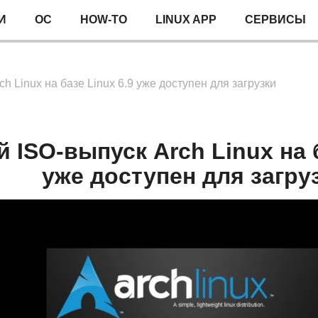
И
ОС
HOW-TO
LINUX APP
СЕРВИСЫ
h Linux на базе Linux 6.9 уже доступен для загрузки
 ISO-выпуск Arch Linux на б
уже доступен для загру